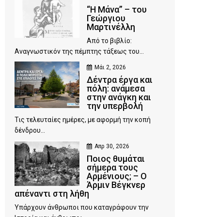
“Η Μάνα” – του
Γεώργιου
Μαρτινέλλη
Από το βιβλίο:
Αναγνωστικόν της πέμπτης τάξεως του...
Μάι 2, 2026
Δέντρα έργα και
πόλη: ανάμεσα
στην ανάγκη και
την υπερβολή
Τις τελευταίες ημέρες, με αφορμή την κοπή
δένδρου...
Απρ 30, 2026
Ποιος θυμάται
σήμερα τους
Αρμένιους; – Ο
Άρμιν Βέγκνερ
απέναντι στη λήθη
Υπάρχουν άνθρωποι που καταγράφουν την