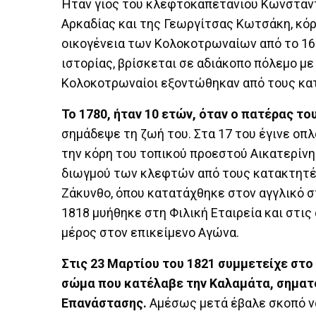
Ήταν γιος του κλεφτοκαπετάνιου Κωνσταντ
Αρκαδίας και της Γεωργίτσας Κωτσάκη, κόρ
οικογένεια των Κολοκοτρωναίων από το 16ο
ιστορίας, βρίσκεται σε αδιάκοπο πόλεμο με
Κολοκοτρωναίοι εξοντώθηκαν από τους κα
Το 1780, ήταν 10 ετών, όταν ο πατέρας τ
σημάδεψε τη ζωή του. Στα 17 του έγινε οπ
την κόρη του τοπικού προεστού Αικατερίνη 
διωγμού των κλεφτών από τους κατακτητές
Ζάκυνθο, όπου κατατάχθηκε στον αγγλικό σ
1818 μυήθηκε στη Φιλική Εταιρεία και στις
μέρος στον επικείμενο Αγώνα.
Στις 23 Μαρτίου του 1821 συμμετείχε στ
σώμα που κατέλαβε την Καλαμάτα, σηματ
Επανάστασης.
Αμέσως μετά έβαλε σκοπό να