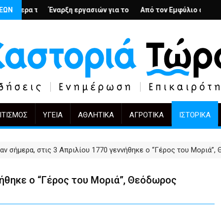
– Ο Άρμιν Βέγκνερ απέναντι στη λήθη
σιών για το Κέντρο Ημέρας Ολικής Φροντίδας στην Καστοριά
ΣΕΩΝ
Από τον Εμφύλιο στην Πόλωση: το ίδιο έργο, άλλο
KIFF 51: Η εικόνα μετά 
ΙΤΙΣΜΌΣ
ΥΓΕΊΑ
ΑΘΛΗΤΙΚΆ
ΑΓΡΟΤΙΚΆ
ΙΣΤΟΡΙΚΆ
αν σήμερα, στις 3 Απριλίου 1770 γεννήθηκε ο “Γέρος του Μοριά”
νήθηκε ο “Γέρος του Μοριά”, Θεόδωρος