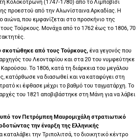
ή Κολοκοτρώνη (1747-1780) από το Λιμποβίσι
ης προεστού από την Αλωνίσταινα Αρκαδίας. Η
 αιώνα, που εμφανίζεται στο προσκήνιο της
 τους Τούρκους. Μονάχα από το 1762 έως το 1806, 70
τακτητές.
ου σκοτώθηκε από τους Τούρκους,
ένα γεγονός που
λαρχηγός του Λεονταρίου και στα 20 του νυμφεύτηκε
Καρούσου. Το 1806, κατά τη διάρκεια του μεγάλου
, κατόρθωσε να διασωθεί και να καταφύγει στη
τρατό κι έφθασε μέχρι το βαθμό του ταγματάρχη. Το
 αρχές του 1821 αποβιβάστηκε στη Μάνη για να λάβει
ο υπό τον Πετρόμπεη Μαυρομιχάλη στρατιωτικό
οδοτώντας την έναρξη της Ελληνικής
 καταλάβει την Τριπολιτσά, το διοικητικό κέντρο