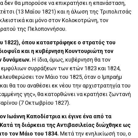
α δεν θα μπορούσε να επικρατήσει η επανάσταση,
τέτσι (13 Μαΐου 1821) και η άλωση της Τριπολιτσάς
κλειστικά και μόνο στον Κολοκοτρώνη, τον
τρατού της Πελοποννήσου.
ου 1822), όπου καταστράφηκε ο στρατός του
διοφυΐα και η κυβέρνηση Κουντουριώτη τον
ν δυνάμεων.
Η ίδια, όμως, κυβέρνηση θα τον
ν εμφύλιων συρράξεων των ετών 1823 και 1824,
ελευθερώσει τον Μάιο του 1825, όταν ο Ιμπραήμ
και θα του αναθέσει εκ νέου την αρχιστρατηγία του
καμμένης γης», θα κατορθώνει να κρατήσει ζωντανή
αρίνου (7 Οκτωβρίου 1827).
ν Ιωάννη Καποδίστρια κι έγινε ένα από τα
Κατά τη διάρκεια της Αντιβασιλείας διώχθηκε ως
ατο τον Μάιο του 1834.
Μετά την ενηλικίωσή του, ο