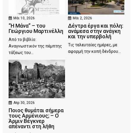
Μάι 10, 2026
Μάι 2, 2026
“Η Μάνα” – του
Δέντρα έργα και πόλη:
Γεώργιου Μαρτινέλλη
ανάμεσα στην ανάγκη
και την υπερβολή
Από το βιβλίο:
Τις τελευταίες ημέρες, με
Αναγνωστικόν της πέμπτης
αφορμή την κοπή δένδρου...
τάξεως του...
Απρ 30, 2026
Ποιος θυμάται σήμερα
τους Αρμένιους; – Ο
Άρμιν Βέγκνερ
απέναντι στη λήθη