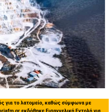
ός για το λατομείο, καθώς σύμφωνα με
oriafm.gr
εκδόθηκε Εισαγγελική Εντολή για