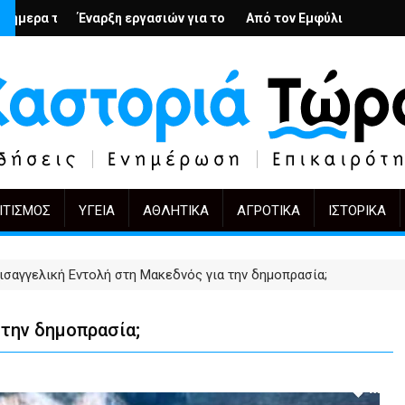
ολή
νιους; – Ο Άρμιν Βέγκνερ απέναντι στη λήθη
ξη εργασιών για το Κέντρο Ημέρας Ολικής Φροντίδας στην Καστο
Από τον Εμφύλιο στην Πόλωση: το ίδιο έρ
KIFF 51: Η εικό
ΙΤΙΣΜΌΣ
ΥΓΕΊΑ
ΑΘΛΗΤΙΚΆ
ΑΓΡΟΤΙΚΆ
ΙΣΤΟΡΙΚΆ
ισαγγελική Εντολή στη Μακεδνός για την δημοπρασία;
 την δημοπρασία;