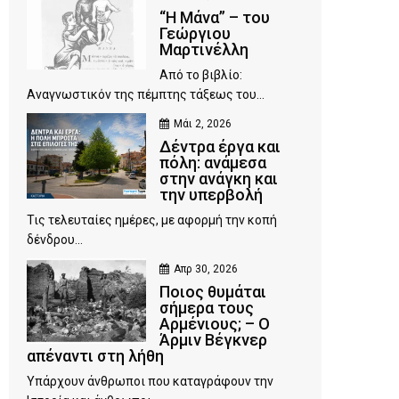
“Η Μάνα” – του
Γεώργιου
Μαρτινέλλη
Από το βιβλίο:
Αναγνωστικόν της πέμπτης τάξεως του...
Μάι 2, 2026
Δέντρα έργα και
πόλη: ανάμεσα
στην ανάγκη και
την υπερβολή
Τις τελευταίες ημέρες, με αφορμή την κοπή
δένδρου...
Απρ 30, 2026
Ποιος θυμάται
σήμερα τους
Αρμένιους; – Ο
Άρμιν Βέγκνερ
απέναντι στη λήθη
Υπάρχουν άνθρωποι που καταγράφουν την