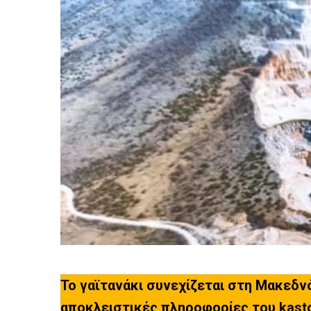
Το γαϊτανάκι συνεχίζεται στη Μακεδν
αποκλειστικές πληροφορίες του
kast