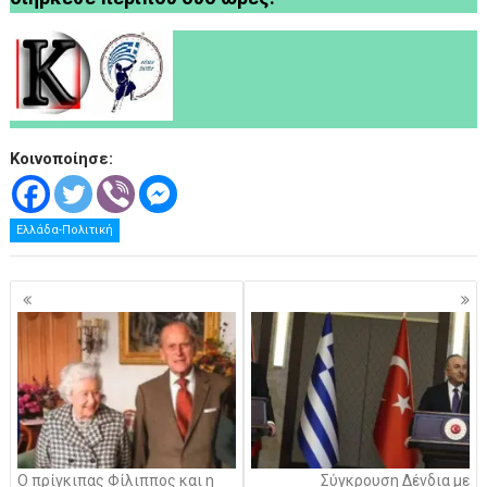
Κοινοποίησε:
Ελλάδα-Πολιτική
Πλοήγηση
άρθρων
Ο πρίγκιπας Φίλιππος και η
Σύγκρουση Δένδια με