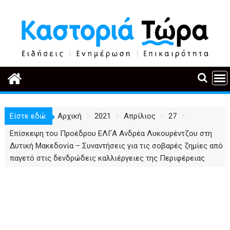
Περάστε
στο
περιεχόμενο
Είστε εδώ:
Αρχική
2021
Απρίλιος
27
Επίσκεψη του Προέδρου ΕΛΓΑ Ανδρέα Λυκουρέντζου στη
Δυτική Μακεδονία – Συναντήσεις για τις σοβαρές ζημίες από
παγετό στις δενδρώδεις καλλιέργειες της Περιφέρειας