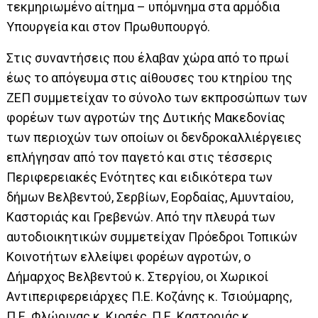
τεκμηριωμένο αίτημα – υπόμνημα στα αρμόδια
Υπουργεία και στον Πρωθυπουργό.
Στις συναντήσεις που έλαβαν χώρα από το πρωί
έως το απόγευμα στις αίθουσες του κτηρίου της
ΖΕΠ συμμετείχαν το σύνολο των εκπροσώπων των
φορέων των αγροτών της Δυτικής Μακεδονίας
των περιοχών των οποίων οι δενδροκαλλιέργειες
επλήγησαν από τον παγετό και στις τέσσερις
Περιφερειακές Ενότητες και ειδικότερα των
δήμων Βελβεντού, Σερβίων, Εορδαίας, Αμυνταίου,
Καστοριάς και Γρεβενών. Από την πλευρά των
αυτοδιοικητικών συμμετείχαν Πρόεδροι Τοπικών
Κοινοτήτων ελλείψει φορέων αγροτών, ο
Δήμαρχος Βελβεντού κ. Στεργίου, οι Χωρικοί
Αντιπεριφερειάρχες Π.Ε. Κοζάνης κ. Τσιούμαρης,
Π.Ε. Φλώρινας κ. Κιοσές, Π.Ε. Καστοριάς κ.