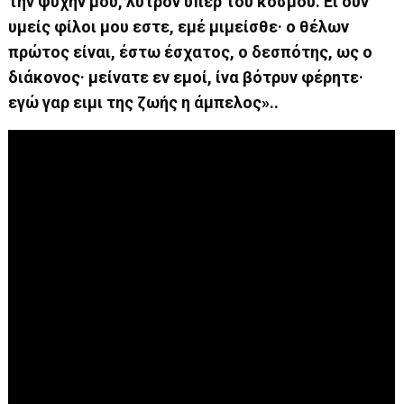
την ψυχήν μου, λύτρον υπέρ του κόσμου. Ει ουν
υμείς φίλοι μου εστε, εμέ μιμείσθε· ο θέλων
πρώτος είναι, έστω έσχατος, ο δεσπότης, ως ο
διάκονος· μείνατε εν εμοί, ίνα βότρυν φέρητε·
εγώ γαρ ειμι της ζωής η άμπελος»..