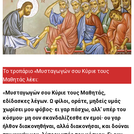
Το τροπάριο «Μυσταγωγών σου Κύριε τους
Μαθητάς λέει:
«Μυσταγωγών σου Κύριε τους Μαθητάς,
εδίδασκες λέγων. Ω φίλοι, οράτε, μηδείς υμάς
χωρίσει μου φόβος· ει γαρ πάσχω, αλλ’ υπέρ του
κόσμου· μη ουν σκανδαλίζεσθε εν εμοί· ου γαρ
ήλθον διακονηθήναι, αλλά διακονήσαι, και δούναι