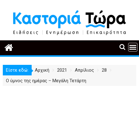
Περάστε
στο
περιεχόμενο
Είστε εδώ:
Αρχική
2021
Απρίλιος
28
Ο ύμνος της ημέρας – Μεγάλη Τετάρτη