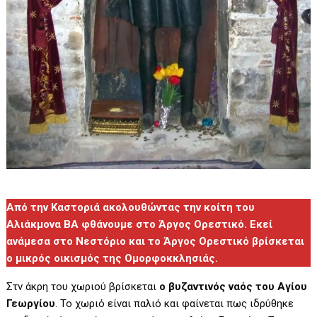
Από την Καστοριά ακολουθώντας την κοίτη του
Αλιάκμονα ΒΑ φθάνουμε στο Άργος Ορεστικό. Εκεί
ανάμεσα στο Νεστόριο και το Άργος Ορεστικό βρίσκεται
ο μικρός οικισμός της Ομορφοκκλησιάς.
Στν άκρη του χωριού βρίσκεται
ο βυζαντινός ναός του Αγίου
Γεωργίου
. Το χωριό είναι παλιό και φαίνεται πως ιδρύθηκε