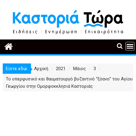
Περάστε
στο
περιεχόμενο
Είστε εδώ:
Αρχική
2021
Μάιος
3
Το υπερφυσικό και θαυματουργό βυζαντινό “ξόανο” του Αγίου
Γεωργίου στην Ομορφοκκλησιά Καστοριάς