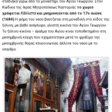
σταδιακά γύρω από το μοναστήρι του Αγίου Γεωργίου. Στον
Κώδικα της Ιεράς Μητροπόλεως Καστοριάς
το χωριό
γράφεται
Κάλλιστα
και μνημονεύεται από το 17ο αιώνα
(1684).
Η φήμη του ναού βασίζεται στη μοναδική στο είδος της
ξύλινη, με βαθύ ανάγλυφο, γλυπτή εικόνα του Αγίου Γεωργίου.
Το ξύλινο εικόνα – άγαλμα του Αγίου είναι τοποθετημένο στη
μεσημβρινή κόγχη που σχηματίστηκε μετά το φράξιμο της
μεσημβρινής θύρας επικοινωνίας άλλοτε του ναού με το
ύπαιθρο.