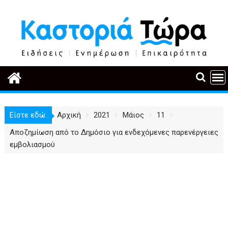
Περάστε
στο
περιεχόμενο
Είστε εδώ:
Αρχική
2021
Μάιος
11
Αποζημίωση από το Δημόσιο για ενδεχόμενες παρενέργειες
εμβολιασμού