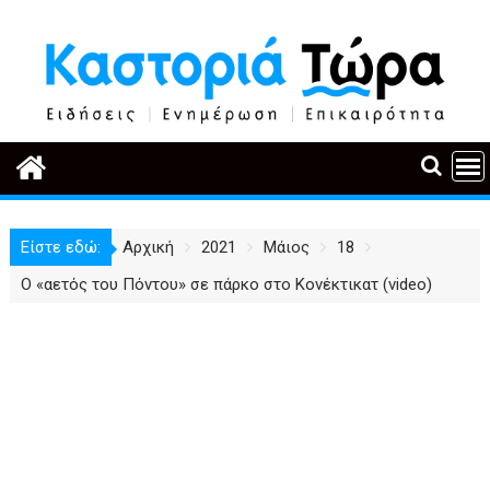
Περάστε
στο
περιεχόμενο
Είστε εδώ:
Αρχική
2021
Μάιος
18
Ο «αετός του Πόντου» σε πάρκο στο Κονέκτικατ (video)