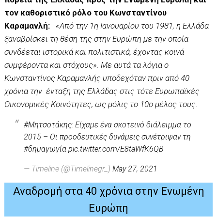
τον καθοριστικό ρόλο του Κωνσταντίνου
Καραμανλή:
«Από την 1η Ιανουαρίου του 1981, η Ελλάδα
ξαναβρίσκει τη θέση της στην Ευρώπη με την οποία
συνδέεται ιστορικά και πολιτιστικά, έχοντας κοινά
συμφέροντα και στόχους». Με αυτά τα λόγια ο
Κωνσταντίνος Καραμανλής υποδεχόταν πριν από 40
χρόνια την ένταξη της Ελλάδας στις τότε Ευρωπαϊκές
Οικονομικές Κοινότητες, ως μόλις το 10ο μέλος τους.
#Μητσοτάκης
: Είχαμε ένα σκοτεινό διάλειμμα το
2015 – Οι προοδευτικές δυνάμεις συνέτριψαν τη
#δημαγωγία
pic.twitter.com/E8taWfK6QB
— Timeline (@Timelinegr_)
May 27, 2021
Αναδρομή στα 40 χρόνια στην Ενωμένη
Ευρώπη