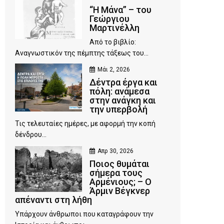
“Η Μάνα” – του
Γεώργιου
Μαρτινέλλη
Από το βιβλίο:
Αναγνωστικόν της πέμπτης τάξεως του...
Μάι 2, 2026
Δέντρα έργα και
πόλη: ανάμεσα
στην ανάγκη και
την υπερβολή
Τις τελευταίες ημέρες, με αφορμή την κοπή
δένδρου...
Απρ 30, 2026
Ποιος θυμάται
σήμερα τους
Αρμένιους; – Ο
Άρμιν Βέγκνερ
απέναντι στη λήθη
Υπάρχουν άνθρωποι που καταγράφουν την