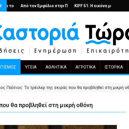
 στη λήθη
 Ολικής Φροντίδας στην Καστοριά
Ν
ύλιο στην Πόλωση: το ίδιο έργο, άλλοι πρωταγωνιστές
KIFF 51: Η εικόνα μετά την αγορά
Περιοδική Έκθεση με τί
ΙΤΙΣΜΌΣ
ΥΓΕΊΑ
ΑΘΛΗΤΙΚΆ
ΑΓΡΟΤΙΚΆ
ΙΣΤΟΡΙΚΆ
ιος Παΐσιος: Το τρέιλερ της σειράς που θα προβληθεί στη μικρή ο
 που θα προβληθεί στη μικρή οθόνη