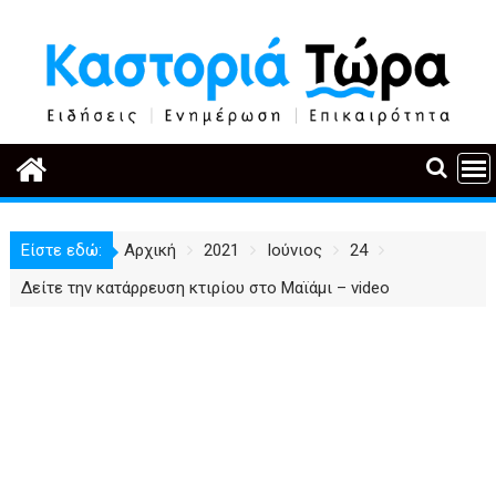
Περάστε
στο
περιεχόμενο
Είστε εδώ:
Αρχική
2021
Ιούνιος
24
Δείτε την κατάρρευση κτιρίου στο Μαϊάμι – video