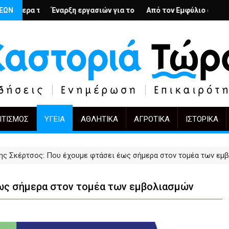
λή
νιους; – Ο Άρμιν Βέγκνερ απέναντι στη λήθη
ΣΕΩΝ
η εργασιών για το Κέντρο Ημέρας Ολικής Φροντίδας στην Καστο
Από τον Εμφύλιο στην Πόλωση: το ίδιο έργ
KIFF 51: Η εικόν
ΙΤΙΣΜΌΣ
ΥΓΕΊΑ
ΑΘΛΗΤΙΚΆ
ΑΓΡΟΤΙΚΆ
ΙΣΤΟΡΙΚΆ
ης Σκέρτσος: Που έχουμε φτάσει έως σήμερα στον τομέα των εμ
ως σήμερα στον τομέα των εμβολιασμών