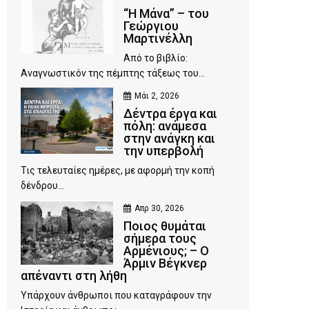
“Η Μάνα” – του
Γεώργιου
Μαρτινέλλη
Από το βιβλίο:
Αναγνωστικόν της πέμπτης τάξεως του...
Μάι 2, 2026
Δέντρα έργα και
πόλη: ανάμεσα
στην ανάγκη και
την υπερβολή
Τις τελευταίες ημέρες, με αφορμή την κοπή
δένδρου...
Απρ 30, 2026
Ποιος θυμάται
σήμερα τους
Αρμένιους; – Ο
Άρμιν Βέγκνερ
απέναντι στη λήθη
Υπάρχουν άνθρωποι που καταγράφουν την