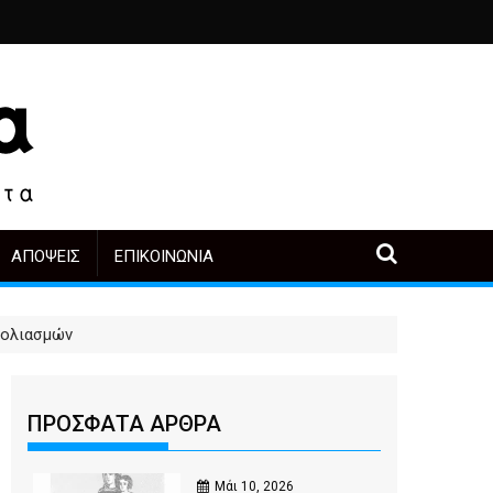
ριά
ο, άλλοι πρωταγωνιστές
α μετά την αγορά
Περιοδική Έκθεση με τίτλο “Στάχτες και δάκρυα στη Λ
"Η Μάνα" - του Γεώργιου Μ
ΑΠΌΨΕΙΣ
ΕΠΙΚΟΙΝΩΝΊΑ
βολιασμών
ΠΡΟΣΦΑΤΑ ΑΡΘΡΑ
Μάι 10, 2026