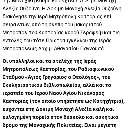
Την Μοναχική Κουρά θα δεχτεί η Δόκιμη Μοναχή
Αλεξία Ουζούνη. Η Δόκιμη Μοναχή Αλεξία Ουζούνη
διακόνησε την Ιερά Μητρόπολη Καστορίας επί
σειρά ετών, υπό τη σκέπη του μακαριστού
Μητροπολίτου Καστορίας κυρού Σεραφείμ και τις
εντολές του τότε Πρωτοσυγκέλλου της Ιεράς
Μητροπόλεως Αρχιμ. Αθανασίου Γιαννουσά.
Οι υπάλληλοι και τα στελέχη της Ιεράς
Μητροπόλεως Καστορίας, του Ραδιοφωνικού
Σταθμού «Άγιος Γρηγόριος ο Θεολόγος», του
Εκκλησιαστικού Βιβλιοπωλείου, αλλά και το
ιερατείο του Ιερού Ναού Αγίου Νικάνορος
Καστοριάς (τον οποίο υπηρέτησε ως Κατηχήτρια),
εύχονται στη Δόκιμη Μοναχή Αλεξία καλή και
ευλογημένη πορεία στον δύσκολο και ασκητικό
δρόμο της Μοναχικής Πολιτείας. Είναι μέγιστη