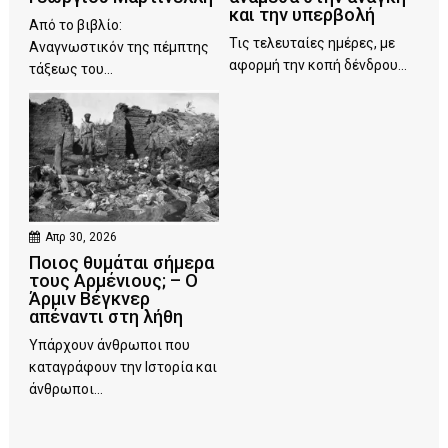
και την υπερβολή
Από το βιβλίο:
Τις τελευταίες ημέρες, με
Αναγνωστικόν της πέμπτης
αφορμή την κοπή δένδρου...
τάξεως του...
Απρ 30, 2026
Ποιος θυμάται σήμερα
τους Αρμένιους; – Ο
Άρμιν Βέγκνερ
απέναντι στη λήθη
Υπάρχουν άνθρωποι που
καταγράφουν την Ιστορία και
άνθρωποι...