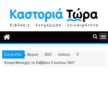
Περάστε
στο
περιεχόμενο
Είστε εδώ:
Αρχική
2021
Ιούλιος
3
Κουρά Μοναχής το Σάββατο 3 Ιουλίου 2021