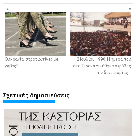
Πλοήγηση
άρθρων
Ουκρανία: στρατιωτίνες με
2 Ιουλίου 1990: Η ημέρα που
γόβες!!
στα Τίρανα νικήθηκε ο φόβος
της δικτατορίας
Σχετικές δημοσιεύσεις