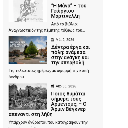
“Η Μάνα” – του
Γεώργιου
Μαρτινέλλη
Από το βιβλίο:
Αναγνωστικόν της πέμπτης τάξεως του...
Μάι 2, 2026
Δέντρα έργα και
πόλη: ανάμεσα
στην ανάγκη και
την υπερβολή
Τις τελευταίες ημέρες, με αφορμή την κοπή
δένδρου...
Απρ 30, 2026
Ποιος θυμάται
σήμερα τους
Αρμένιους; – Ο
Άρμιν Βέγκνερ
απέναντι στη λήθη
Υπάρχουν άνθρωποι που καταγράφουν την