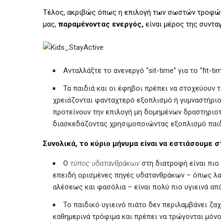
Τέλος, ακριβώς όπως η επιλογή των σωστών τροφών
μας,
παραμένοντας ενεργός,
είναι μέρος της συνταγ
Ανταλλάξτε το ανενεργό “sit-time” για το “fit-tim
Τα παιδιά και οι έφηβοι πρέπει να στοχεύουν 
χρειάζονται φανταχτερό εξοπλισμό ή γυμναστήριο
προτείνουν την επιλογή μη δομημένων δραστηριοτ
διασκεδάζοντας χρησιμοποιώντας εξοπλισμό παιδ
Συνολικά, το κύριο μήνυμα είναι να εστιάσουμε 
Ο
τύπος υδατανθράκων
στη διατροφή είναι πιο
επειδή ορισμένες πηγές υδατανθράκων – όπως λαχ
αλέσεως και φασόλια – είναι πολύ πιο υγιεινά από
Το παιδικό υγιεινό πιάτο δεν περιλαμβάνει ζαχ
καθημερινά τρόφιμα και πρέπει να τρώγονται μόνο 