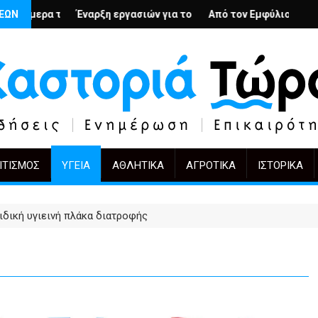
ολή
νιους; – Ο Άρμιν Βέγκνερ απέναντι στη λήθη
ΣΕΩΝ
ξη εργασιών για το Κέντρο Ημέρας Ολικής Φροντίδας στην Καστο
Από τον Εμφύλιο στην Πόλωση: το ίδιο έρ
KIFF 51: Η εικό
ΙΤΙΣΜΌΣ
ΥΓΕΊΑ
ΑΘΛΗΤΙΚΆ
ΑΓΡΟΤΙΚΆ
ΙΣΤΟΡΙΚΆ
ιδική υγιεινή πλάκα διατροφής