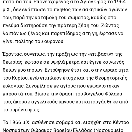
πατρίδα του. Επανερχόμενος στο Άγιον Όρος το 1964
μ.Χ., δεν ελάττωσε το πλήθος των ασκητικών αγώνων
του, παρά την καταβολή του σώματος, καθώς στο
πνεύμα διατηρούσε την πρότερη ζέση του. Ζώντας
λοιπόν ως ξένος και παρεπίδημος στη γη, έφτασε να
γίνει πολίτης του ουρανού.
Έχοντας, συνεπώς, την πράξη ως την «επίβασιν» της
θεωρίας, έφτασε σε υψηλά μέτρα και έγινε κοινωνός
θείων μυστηρίων. Εντρύφησε έτσι και στην ωραιότητα
του Κυρίου, ενώ επιπλέον έτυχε και της Θεομητορικής
ευλογίας. Συνομίλησε με αγίους που εμφανίστηκαν
μπροστά του, βίωσε την όραση του Άγγελου Φύλακά
του, άκουσε αγγελικούς ύμνους και καταυγάσθηκε από
το ουράνιο φως.
Το 1966 μ.Χ. ασθένησε σοβαρά και εισήχθη στο Κέντρο
Νοσημάτων Θώρακος Βορείου Ελλάδας (Νοσοκομείο