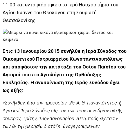
11:00 και ενταφιάστηκε στο Ιερό Ησυχαστήριο του
Αγίου Ιωάννη του Θεολόγου στη Σουρωτή
Θεσσαλονίκης.
Στις 13 Ιανουαρίου 2015 συνήλθε η Ιερά Σύνοδος του
Οικουμενικού Πατριαρχείου Κωνσταντινουπόλεως
και αποφάσισε την κατάταξη του Οσίου Παϊσίου του
Αγιορείτου στο Αγιολόγιο της Ορθόδοξης
Εκκλησίας. Η ανακοίνωση της Ιεράς Συνόδου έχει
ως εξής:
«Συνῆλθεν, ὑπό τήν προεδρίαν τῆς Α. Θ. Παναγιότητος, ἡ
Ἁγία καί Ἱερά Σύνοδος εἰς τήν τακτικήν συνεδρίαν αὐτῆς
σήμερον, Tρίτην, 13ην Ἰανουαρίου 2015, πρός ἐξέτασιν
τῶν ἐν τῇ ἡμερησίᾳ διατάξει ἀναγεγραμμένων