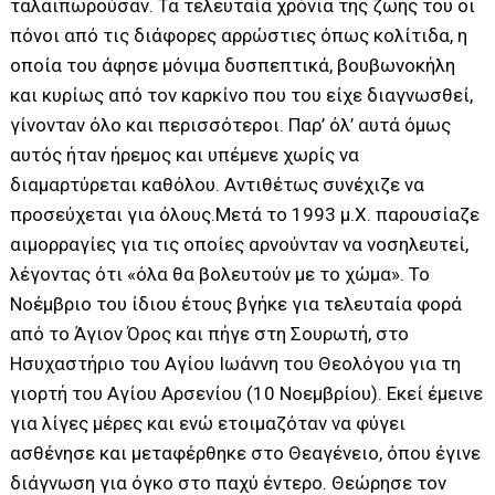
ταλαιπωρούσαν. Τα τελευταία χρόνια της ζωής του οι
πόνοι από τις διάφορες αρρώστιες όπως κολίτιδα, η
οποία του άφησε μόνιμα δυσπεπτικά, βουβωνοκήλη
και κυρίως από τον καρκίνο που του είχε διαγνωσθεί,
γίνονταν όλο και περισσότεροι. Παρ’ όλ’ αυτά όμως
αυτός ήταν ήρεμος και υπέμενε χωρίς να
διαμαρτύρεται καθόλου. Αντιθέτως συνέχιζε να
προσεύχεται για όλους.Μετά το 1993 μ.Χ. παρουσίαζε
αιμορραγίες για τις οποίες αρνούνταν να νοσηλευτεί,
λέγοντας ότι «όλα θα βολευτούν με το χώμα». Το
Νοέμβριο του ίδιου έτους βγήκε για τελευταία φορά
από το Άγιον Όρος και πήγε στη Σουρωτή, στο
Ησυχαστήριο του Αγίου Ιωάννη του Θεολόγου για τη
γιορτή του Αγίου Αρσενίου (10 Νοεμβρίου). Εκεί έμεινε
για λίγες μέρες και ενώ ετοιμαζόταν να φύγει
ασθένησε και μεταφέρθηκε στο Θεαγένειο, όπου έγινε
διάγνωση για όγκο στο παχύ έντερο. Θεώρησε τον