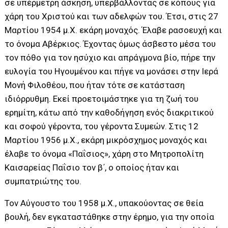
σε υπέρμετρη άσκηση, υπερβάλλοντας σε κόπους για
χάρη του Χριστού και των αδελφών του. Έτσι, στις 27
Μαρτίου 1954 μ.Χ. εκάρη μοναχός. Έλαβε ρασοευχή και
το όνομα Αβέρκιος. Έχοντας όμως άσβεστο μέσα του
τον πόθο για τον ησύχιο και απράγμονα βίο, πήρε την
ευλογία του Ηγουμένου και πήγε να μονάσει στην Ιερά
Μονή Φιλοθέου, που ήταν τότε σε κατάσταση
ιδιόρρυθμη. Εκεί προετοιμάστηκε για τη ζωή του
ερημίτη, κάτω από την καθοδήγηση ενός διακριτικού
και σοφού γέροντα, του γέροντα Συμεών. Στις 12
Μαρτίου 1956 μ.Χ., εκάρη μικρόσχημος μοναχός και
έλαβε το όνομα «Παΐσιος», χάρη στο Μητροπολίτη
Καισαρείας Παΐσιο τον β΄, ο οποίος ήταν και
συμπατριώτης του.
Τον Αύγουστο του 1958 μ.Χ., υπακούοντας σε θεία
βουλή, δεν εγκαταστάθηκε στην έρημο, για την οποία