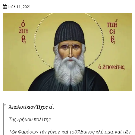
Ιούλ 11, 2021
ἈπολυτίκιονἮχος α ́.
Τῆς ἐρήμου πολίτης.
Τῶν Φαράσων τὸν γόνον, καὶ τοῦ Ἄθωνος κλέϊσμα, καὶ τῶν