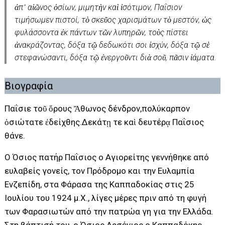
ἀπ᾿ αἰῶνος ὁσίων, μιμητὴν καὶ ἰσότιμον, Παΐσιον
τιμήσωμεν πιστοί, τὸ σκεῦος χαρισμάτων τὸ μεστόν, ὡς
φυλάσσοντα ἐκ πάντων τῶν λυπηρῶν, τοὺς πίστει
ἀνακράζοντας, δόξα τῷ δεδωκότι σοι ἰσχύν, δόξα τῷ σὲ
στεφανώσαντι, δόξα τῷ ἐνεργοῦντι διὰ σοῦ, πᾶσιν ἰάματα.
Βιογραφία
Παΐσιε τοῦ ὄρους Ἄθωνος δένδρον,πολύκαρπον
ὁσιώτατε ἐδείχθης.Δεκάτῃ τε καὶ δευτέρᾳ Παΐσιος
θάνε.
Ο Όσιος πατήρ Παΐσιος ο Αγιορείτης γεννήθηκε από
ευλαβείς γονείς, τον Πρόδρομο και την Ευλαμπία
Ενζεπίδη, στα Φάρασα της Καππαδοκίας στις 25
Ιουλίου του 1924 μ.Χ., λίγες μέρες πριν από τη φυγή
των Φαρασιωτών από την πατρώα γη για την Ελλάδα.