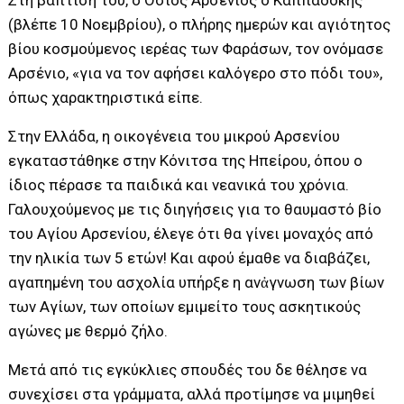
Στη βάπτισή του, ο Όσιος Αρσένιος ο Καππαδόκης
(βλέπε 10 Νοεμβρίου), ο πλήρης ημερών και αγιότητος
βίου κοσμούμενος ιερέας των Φαράσων, τον ονόμασε
Αρσένιο, «για να τον αφήσει καλόγερο στο πόδι του»,
όπως χαρακτηριστικά είπε.
Στην Ελλάδα, η οικογένεια του μικρού Αρσενίου
εγκαταστάθηκε στην Κόνιτσα της Ηπείρου, όπου ο
ίδιος πέρασε τα παιδικά και νεανικά του χρόνια.
Γαλουχούμενος με τις διηγήσεις για το θαυμαστό βίο
του Αγίου Αρσενίου, έλεγε ότι θα γίνει μοναχός από
την ηλικία των 5 ετών! Και αφού έμαθε να διαβάζει,
αγαπημένη του ασχολία υπήρξε η ανἀγνωση των βίων
των Αγίων, των οποίων εμιμείτο τους ασκητικούς
αγώνες με θερμό ζήλο.
Μετά από τις εγκύκλιες σπουδές του δε θέλησε να
συνεχίσει στα γράμματα, αλλά προτίμησε να μιμηθεί