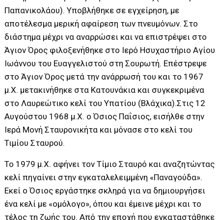
Παπανικολάου). Υποβλήθηκε σε εγχείρηση, με
αποτέλεσμα μερική αφαίρεση των πνευμόνων. Στο
διάστημα μέχρι να αναρρώσει και να επιστρέψει στο
Άγιον Όρος φιλοξενήθηκε στο Ιερό Ησυχαστήριο Αγίου
Ιωάννου του Ευαγγελιστού στη Σουρωτή. Επέστρεψε
στο Άγιον Όρος μετά την ανάρρωσή του και το 1967
μ.Χ. μετακινήθηκε στα Κατουνάκια και συγκεκριμένα
στο Λαυρεώτικο κελί του Υπατίου (Βλάχικα).Στις 12
Αυγούστου 1968 μ.Χ. ο Όσιος Παΐσιος, εισήλθε στην
Ιερά Μονή Σταυρονικήτα και μόνασε στο κελί του
Τιμίου Σταυρού.
Το 1979 μ.Χ. αφήνει τον Τίμιο Σταυρό και αναζητώντας
κελί πηγαίνει στην εγκαταλελειμμένη «Παναγούδα».
Εκεί ο Όσιος εργάστηκε σκληρά για να δημιουργήσει
ένα κελί με «ομόλογο», όπου και έμεινε μέχρι και το
τέλος τη ζωής του. Από την εποχή που εγκαταστάθηκε