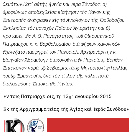
θεμάτων.Κατ᾿ αὐτήν, ἡ Ἁγία καί Ἱερά Σύνοδος: α)
ὁμοφώνως ἀποδεχθεῖσα εἰσήγησιν τῆς Κανονικῆς
Ἐπιτροπῆς ἀνέγραψεν εἰς τό Ἁγιολόγιον τῆς Ὀρθοδόξου
Ἐκκλησίας τόν μοναχόν Παΐσιον Ἁγιορείτην καί β)
προτάσει τῆς Α. Θ. Παναγιότητος, τοῦ Οἰκουμενικοῦ
Πατριάρχου κ. κ. Βαρθολομαίου, διά ψήφων κανονικῶν
ἐξελέξατο παμψηφεί τόν Πανοσιολ. Ἀρχιμανδρίτην κ.
Εἰρηναῖον Ἀβραμίδην, διακονοῦντα ἐν Παρισίοις, Βοηθόν
Ἐπίσκοπον παρά τῷ Σεβασμιωτάτῳ Μητροπολίτῃ Γαλλίας
κυρίῳ Ἐμμανουήλ, ὑπό τόν τίτλον τῆς πάλαι ποτέ
διαλαμψάσης Ἐπισκοπῆς Ρηγίου.
Ἐν τοῖς Πατριαρχείοις, τῇ 13ῃ Ἰανουαρίου 2015
Ἐκ τῆς Ἀρχιγραμματείας τῆς Ἁγίας καί Ἱερᾶς Συνόδου»