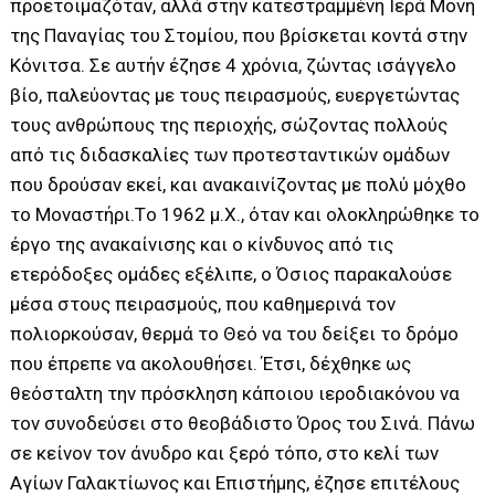
προετοιμαζόταν, αλλά στην κατεστραμμένη Ιερά Μονή
της Παναγίας του Στομίου, που βρίσκεται κοντά στην
Κόνιτσα. Σε αυτήν έζησε 4 χρόνια, ζώντας ισάγγελο
βίο, παλεύοντας με τους πειρασμούς, ευεργετώντας
τους ανθρώπους της περιοχής, σώζοντας πολλούς
από τις διδασκαλίες των προτεσταντικών ομάδων
που δρούσαν εκεί, και ανακαινίζοντας με πολύ μόχθο
το Μοναστήρι.Τo 1962 μ.Χ., όταν και ολοκληρώθηκε το
έργο της ανακαίνισης και ο κίνδυνος από τις
ετερόδοξες ομάδες εξέλιπε, ο Όσιος παρακαλούσε
μέσα στους πειρασμούς, που καθημερινά τον
πολιορκούσαν, θερμά το Θεό να του δείξει το δρόμο
που έπρεπε να ακολουθήσει. Έτσι, δέχθηκε ως
θεόσταλτη την πρόσκληση κάποιου ιεροδιακόνου να
τον συνοδεύσει στο θεοβάδιστο Όρος του Σινά. Πάνω
σε κείνον τον άνυδρο και ξερό τόπο, στο κελί των
Αγίων Γαλακτίωνος και Επιστήμης, έζησε επιτέλους