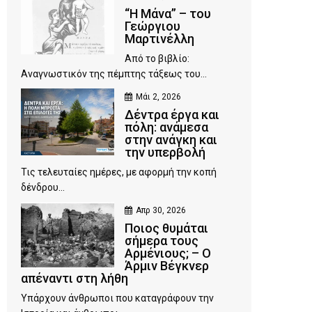
“Η Μάνα” – του
Γεώργιου
Μαρτινέλλη
Από το βιβλίο:
Αναγνωστικόν της πέμπτης τάξεως του...
Μάι 2, 2026
Δέντρα έργα και
πόλη: ανάμεσα
στην ανάγκη και
την υπερβολή
Τις τελευταίες ημέρες, με αφορμή την κοπή
δένδρου...
Απρ 30, 2026
Ποιος θυμάται
σήμερα τους
Αρμένιους; – Ο
Άρμιν Βέγκνερ
απέναντι στη λήθη
Υπάρχουν άνθρωποι που καταγράφουν την