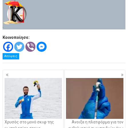
.
Κοινοποίησε:
Απόψεις
Πλοήγηση
άρθρων
Χρυσός στο μονό σκιφ της
Ανοιξε η πλατφόρμα για τον