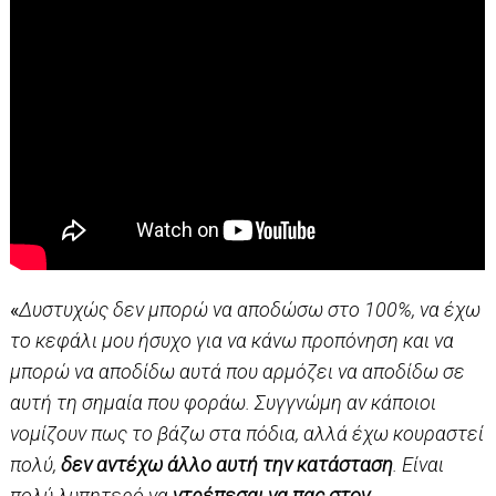
«
Δυστυχώς δεν μπορώ να αποδώσω στο 100%, να έχω
το κεφάλι μου ήσυχο για να κάνω προπόνηση και να
μπορώ να αποδίδω αυτά που αρμόζει να αποδίδω σε
αυτή τη σημαία που φοράω. Συγγνώμη αν κάποιοι
νομίζουν πως το βάζω στα πόδια, αλλά έχω κουραστεί
πολύ,
δεν αντέχω άλλο αυτή την κατάσταση
. Είναι
πολύ λυπητερό να
ντρέπεσαι να πας στον