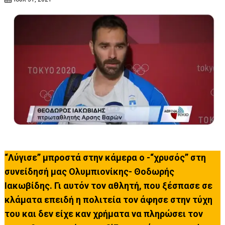
“Λύγισε” μπροστά στην κάμερα ο -“χρυσός” στη
συνείδησή μας Oλυμπιονίκης- Θοδωρής
Ιακωβίδης. Γι αυτόν τον αθλητή, που ξέσπασε σε
κλάματα επειδή η πολιτεία τον άφησε στην τύχη
του και δεν είχε καν χρήματα να πληρώσει τον