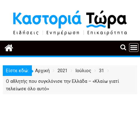
Περάστε
στο
περιεχόμενο
Είστε εδώ:
Αρχική
2021
Ιούλιος
31
Ο αθλητής που συγκλόνισε την Ελλάδα – «Κλαίω γιατί
τελείωσε όλο αυτό»