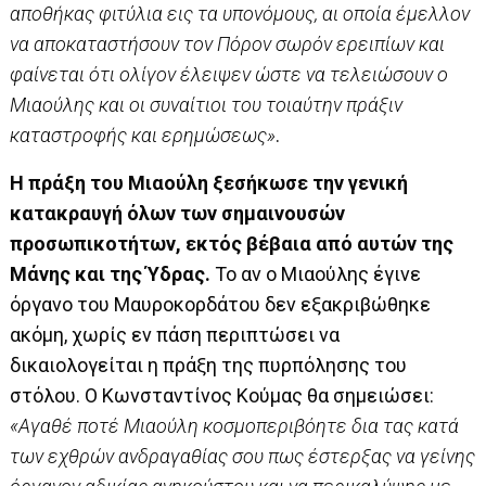
αποθήκας φιτύλια εις τα υπονόμους, αι οποία έμελλον
να αποκαταστήσουν τον Πόρον σωρόν ερειπίων και
φαίνεται ότι ολίγον έλειψεν ώστε να τελειώσουν ο
Μιαούλης και οι συναίτιοι του τοιαύτην πράξιν
καταστροφής και ερημώσεως»
.
Η πράξη του Μιαούλη ξεσήκωσε την γενική
κατακραυγή όλων των σημαινουσών
προσωπικοτήτων, εκτός βέβαια από αυτών της
Μάνης και της Ύδρας.
Το αν ο Μιαούλης έγινε
όργανο του Μαυροκορδάτου δεν εξακριβώθηκε
ακόμη, χωρίς εν πάση περιπτώσει να
δικαιολογείται η πράξη της πυρπόλησης του
στόλου. Ο Κωνσταντίνος Κούμας θα σημειώσει:
«Αγαθέ ποτέ Μιαούλη κοσμοπεριβόητε δια τας κατά
των εχθρών ανδραγαθίας σου πως έστερξας να γείνης