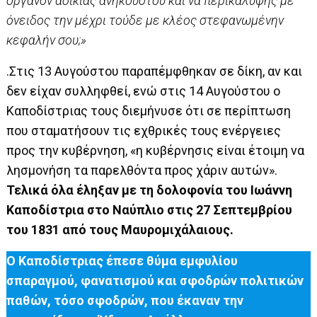
όργανον αδικίας ανηκούστου και να περικαλύψης με
όνειδος την μέχρι τούδε με κλέος στεφανωμένην
κεφαλήν σου;»
.Στις 13 Αυγούστου παραπέμφθηκαν σε δίκη, αν και
δεν είχαν συλληφθεί, ενώ στις 14 Αυγούστου ο
Καποδίστριας τους διεμήνυσε ότι σε περίπτωση
που σταματήσουν τις εχθρικές τους ενέργειες
προς την κυβέρνηση, «η κυβέρνησις είναι έτοιμη να
λησμονήση τα παρελθόντα προς χάριν αυτών».
Τελικά όλα έληξαν με τη δολοφονία του Ιωάννη
Καποδίστρια στο Ναύπλιο στις 27 Σεπτεμβρίου
του 1831 από τους Μαυρομιχάλαιους.
Ο Καποδίστριας έπεσε θύμα εμφυλίου
σπαραγμού, φανατισμού και σφοδρών πολιτικών
παθών, τόσο σφοδρών, που έκαναν την