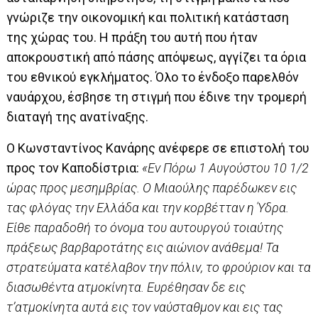
γνώριζε την οικονομική και πολιτική κατάσταση
της χώρας του. Η πράξη του αυτή που ήταν
αποκρουστική από πάσης απόψεως, αγγίζει τα όρια
του εθνικού εγκλήματος. Όλο το ένδοξο παρελθόν
ναυάρχου, έσβησε τη στιγμή που έδινε την τρομερή
διαταγή της ανατίναξης.
Ο Κωνσταντίνος Κανάρης ανέφερε σε επιστολή του
προς τον Καποδίστρια:
«Εν Πόρω 1 Αυγούστου 10 1/2
ώρας προς μεσημβρίας. Ο Μιαούλης παρέδωκεν εις
τας φλόγας την Ελλάδα και την κορβέτταν η Ύδρα.
Είθε παραδοθή το όνομα του αυτουργού τοιαύτης
πράξεως βαρβαροτάτης εις αιώνιον ανάθεμα! Τα
στρατεύματα κατέλαβον την πόλιν, το φρούριον και τα
διασωθέντα ατμοκίνητα. Ευρέθησαν δε εις
τ’ατμοκίνητα αυτά εις τον ναύσταθμον και εις τας