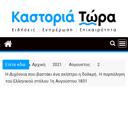
Περάστε
στο
περιεχόμενο
Είστε εδώ:
Αρχική
2021
Αύγουστος
2
Η Διχόνοια που βαστάει ένα σκήπτρο η δολερή.. Η πυρπόληση
του Ελληνικού στόλου 1η Αυγούστου 1831