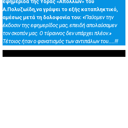
εφημερίδα της Ύδρας «Απόλλων» του
Α.Πολυζωίδη,να γράψει το εξής καταπληκτικό,
αμέσως μετά τη δολοφονία του:
«Παύομεν την
έκδοσιν της εφημερίδος μας, επειδή απολαύσαμεν
τον σκοπόν μας. Ο τύραννος δεν υπάρχει πλέον.»
Τέτοιος ήταν ο φανατισμός των αντιπάλων του……!!!
.