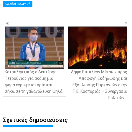
Ελλάδα-Πολιτική
Πλοήγηση
άρθρων
Καταπληκτικός ο Λευτέρης
Λήψη Επιπλέον Μέτρων προς
Πετρούνιας για ακόμη μια
Αποφυγή Εκδήλωσης και
φορά έγραψε ιστορία και
Εξάπλωσης Πυρκαγιών στην
σήκωσε τη γαλανόλευκη ψηλά
Π.Ε. Καστοριάς – Συνεργασία
Πολιτών
Σχετικές δημοσιεύσεις