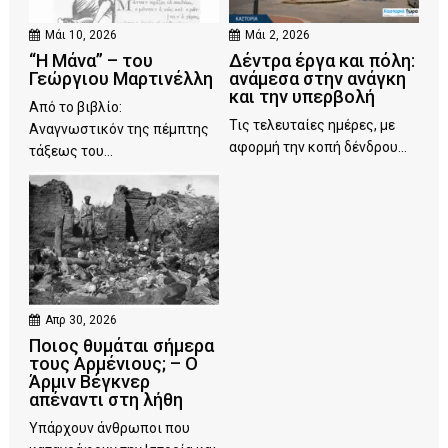
Μάι 10, 2026
Μάι 2, 2026
“Η Μάνα” – του
Δέντρα έργα και πόλη:
Γεώργιου Μαρτινέλλη
ανάμεσα στην ανάγκη
και την υπερβολή
Από το βιβλίο:
Τις τελευταίες ημέρες, με
Αναγνωστικόν της πέμπτης
αφορμή την κοπή δένδρου...
τάξεως του...
Απρ 30, 2026
Ποιος θυμάται σήμερα
τους Αρμένιους; – Ο
Άρμιν Βέγκνερ
απέναντι στη λήθη
Υπάρχουν άνθρωποι που