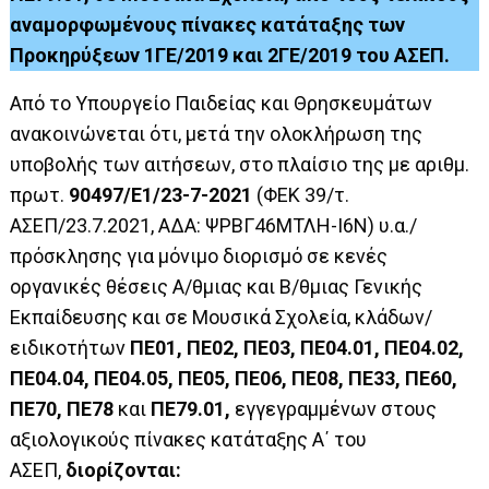
αναμορφωμένους πίνακες κατάταξης των
Προκηρύξεων 1ΓΕ/2019 και 2ΓΕ/2019 του ΑΣΕΠ.
Από το Υπουργείο Παιδείας και Θρησκευμάτων
ανακοινώνεται ότι, μετά την ολοκλήρωση της
υποβολής των αιτήσεων, στο πλαίσιο της με αριθμ.
πρωτ.
90497/Ε1/23-7-2021
(ΦΕΚ 39/τ.
ΑΣΕΠ/23.7.2021, ΑΔΑ:
ΨΡΒΓ46ΜΤΛΗ-Ι6Ν
) υ.α./
πρόσκλησης για μόνιμο διορισμό σε κενές
οργανικές θέσεις Α/θμιας και Β/θμιας Γενικής
Εκπαίδευσης και σε Μουσικά Σχολεία, κλάδων/
ειδικοτήτων
ΠΕ01, ΠΕ02, ΠΕ03, ΠΕ04.01, ΠΕ04.02,
ΠΕ04.04, ΠΕ04.05, ΠΕ05, ΠΕ06, ΠΕ08, ΠΕ33, ΠΕ60,
ΠΕ70, ΠΕ78
και
ΠΕ79.01
,
εγγεγραμμένων στους
αξιολογικούς πίνακες κατάταξης Α΄ του
ΑΣΕΠ,
διορίζονται: