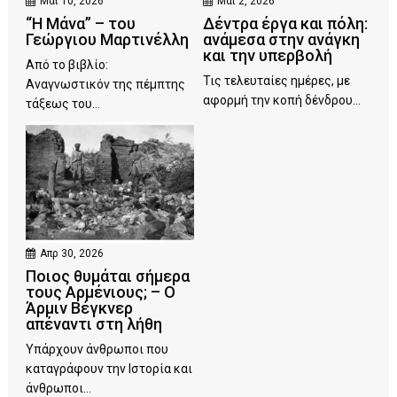
Μάι 10, 2026
Μάι 2, 2026
“Η Μάνα” – του
Δέντρα έργα και πόλη:
Γεώργιου Μαρτινέλλη
ανάμεσα στην ανάγκη
και την υπερβολή
Από το βιβλίο:
Τις τελευταίες ημέρες, με
Αναγνωστικόν της πέμπτης
αφορμή την κοπή δένδρου...
τάξεως του...
Απρ 30, 2026
Ποιος θυμάται σήμερα
τους Αρμένιους; – Ο
Άρμιν Βέγκνερ
απέναντι στη λήθη
Υπάρχουν άνθρωποι που
καταγράφουν την Ιστορία και
άνθρωποι...