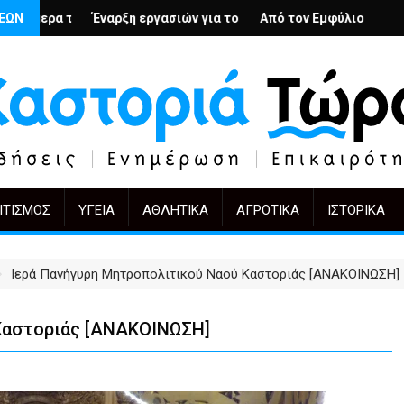
ή
ους; – Ο Άρμιν Βέγκνερ απέναντι στη λήθη
ΣΕΩΝ
 εργασιών για το Κέντρο Ημέρας Ολικής Φροντίδας στην Καστορι
Από τον Εμφύλιο στην Πόλωση: το ίδιο έργο
KIFF 51: Η εικόνα
ΙΤΙΣΜΌΣ
ΥΓΕΊΑ
ΑΘΛΗΤΙΚΆ
ΑΓΡΟΤΙΚΆ
ΙΣΤΟΡΙΚΆ
Ιερά Πανήγυρη Μητροπολιτικού Ναού Καστοριάς [ΑΝΑΚΟΙΝΩΣΗ]
Καστοριάς [ΑΝΑΚΟΙΝΩΣΗ]