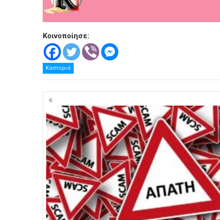
.
Κοινοποίησε:
Καστοριά
Πλοήγηση
άρθρων