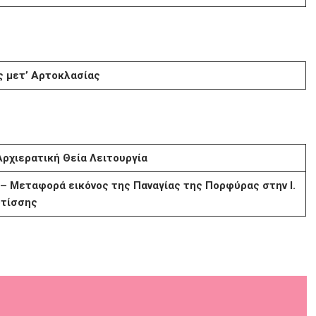
ς μετ’ Αρτοκλασίας
ρχιερατική Θεία Λειτουργία
– Μεταφορά εικόνος της Παναγίας της Πορφύρας στην Ι.
ωτίσσης