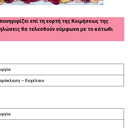
ανηγυρίζει επί τη εορτή της Κοιμήσεως της
δηλώσεις θα τελεσθούν σύμφωνα με το κάτωθι
υργία
αράκληση – Ευχέλαιο
υργία