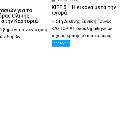
KIFF 51: Η εικόνα μετά την
γασιών για το
αγορά
έρας Ολικής
 στην Καστοριά
Η 51η Διεθνής Έκθεση Γούνας
ΚΑΣΤΟΡΙΑΣ ολοκληρώθηκε με
ό βήμα για την ενίσχυση
ισχυρό εμπορικό αποτύπωμα,...
ών δομών...
Καστοριά