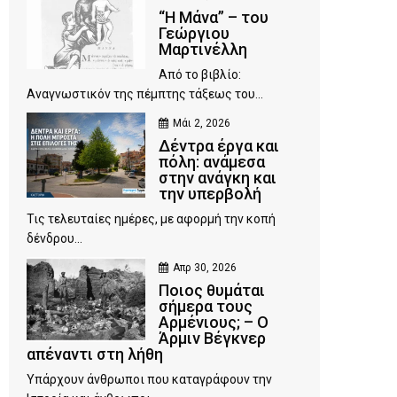
“Η Μάνα” – του
Γεώργιου
Μαρτινέλλη
Από το βιβλίο:
Αναγνωστικόν της πέμπτης τάξεως του...
Μάι 2, 2026
Δέντρα έργα και
πόλη: ανάμεσα
στην ανάγκη και
την υπερβολή
Τις τελευταίες ημέρες, με αφορμή την κοπή
δένδρου...
Απρ 30, 2026
Ποιος θυμάται
σήμερα τους
Αρμένιους; – Ο
Άρμιν Βέγκνερ
απέναντι στη λήθη
Υπάρχουν άνθρωποι που καταγράφουν την