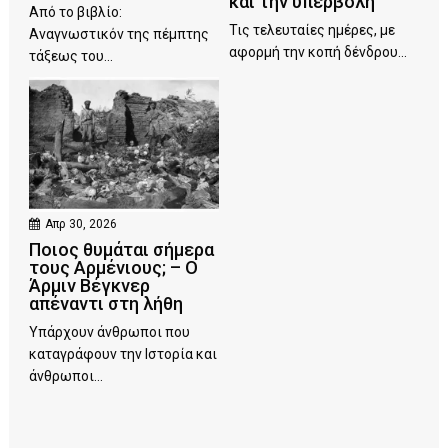
και την υπερβολή
Από το βιβλίο:
Τις τελευταίες ημέρες, με
Αναγνωστικόν της πέμπτης
αφορμή την κοπή δένδρου...
τάξεως του...
Απρ 30, 2026
Ποιος θυμάται σήμερα
τους Αρμένιους; – Ο
Άρμιν Βέγκνερ
απέναντι στη λήθη
Υπάρχουν άνθρωποι που
καταγράφουν την Ιστορία και
άνθρωποι...