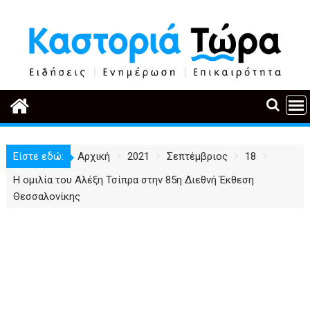
Περάστε
στο
περιεχόμενο
Είστε εδώ:
Αρχική
2021
Σεπτέμβριος
18
Η ομιλία του Αλέξη Τσίπρα στην 85η Διεθνή Έκθεση
Θεσσαλονίκης