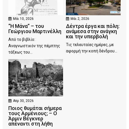
Μάι 10, 2026
Μάι 2, 2026
“Η Μάνα” – του
Δέντρα έργα και πόλη:
Γεώργιου Μαρτινέλλη
ανάμεσα στην ανάγκη
και την υπερβολή
Από το βιβλίο:
Τις τελευταίες ημέρες, με
Αναγνωστικόν της πέμπτης
αφορμή την κοπή δένδρου...
τάξεως του...
Απρ 30, 2026
Ποιος θυμάται σήμερα
τους Αρμένιους; – Ο
Άρμιν Βέγκνερ
απέναντι στη λήθη