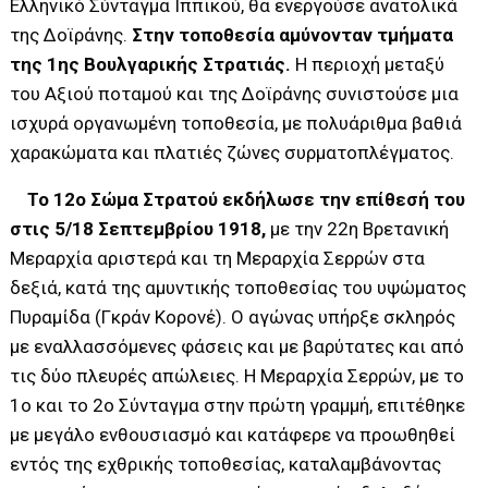
Ελληνικό Σύνταγμα Ιππικού, θα ενεργούσε ανατολικά
της Δοϊράνης.
Στην τοποθεσία αμύνονταν τμήματα
της 1ης Βουλγαρικής Στρατιάς.
Η περιοχή μεταξύ
του Αξιού ποταμού και της Δοϊράνης συνιστούσε μια
ισχυρά οργανωμένη τοποθεσία, με πολυάριθμα βαθιά
χαρακώματα και πλατιές ζώνες συρματοπλέγματος.
Το 12ο Σώμα Στρατού εκδήλωσε την επίθεσή του
στις 5/18 Σεπτεμβρίου 1918,
με την 22η Βρετανική
Μεραρχία αριστερά και τη Μεραρχία Σερρών στα
δεξιά, κατά της αμυντικής τοποθεσίας του υψώματος
Πυραμίδα (Γκράν Κορονέ). Ο αγώνας υπήρξε σκληρός
με εναλλασσόμενες φάσεις και με βαρύτατες και από
τις δύο πλευρές απώλειες. Η Μεραρχία Σερρών, με το
1ο και το 2ο Σύνταγμα στην πρώτη γραμμή, επιτέθηκε
με μεγάλο ενθουσιασμό και κατάφερε να προωθηθεί
εντός της εχθρικής τοποθεσίας, καταλαμβάνοντας