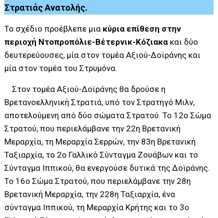
Στρατιάς Ανατολής.
Το σχέδιο προέβλεπε μια
κύρια επίθεση στην
περιοχή Ντοπροπόλιε-Βέτερνικ-Κόζιακα
και δύο
δευτερεύουσες, μία στον τομέα Αξιού-Δοϊράνης και
μία στον τομέα του Στρυμόνα.
Στον τομέα Αξιού-Δοϊράνης θα δρούσε η
Βρετανοελληνική Στρατιά, υπό τον Στρατηγό Μιλν,
αποτελούμενη από δύο σώματα Στρατού. Το 12ο Σώμα
Στρατού, που περιελάμβανε την 22η Βρετανική
Μεραρχία, τη Μεραρχία Σερρών, την 83η Βρετανική
Ταξιαρχία, το 2ο Γαλλικό Σύνταγμα Ζουάβων και το
Σύνταγμα Ιππικού, θα ενεργούσε δυτικά της Δοϊράνης.
Το 16ο Σώμα Στρατού, που περιελάμβανε την 28η
Βρετανική Μεραρχία, την 228η Ταξιαρχία, ένα
σύνταγμα Ιππικού, τη Μεραρχία Κρήτης και το 3ο