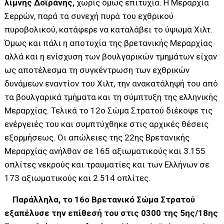
λίμνης Δοϊράνης,
χωρίς όμως επιτυχία. Η Μεραρχία
Σερρών, παρά τα συνεχή πυρά του εχθρικού
πυροβολικού, κατάφερε να καταλάβει το ύψωμα Χιλτ.
Όμως και πάλι η αποτυχία της βρετανικής Μεραρχίας
αλλά και η ενίσχυση των βουλγαρικών τμημάτων είχαν
ως αποτέλεσμα τη συγκέντρωση των εχθρικών
δυνάμεων εναντίον του Χιλτ, την ανακατάληψή του από
τα βουλγαρικά τμήματα και τη σύμπτυξη της ελληνικής
Μεραρχίας. Τελικά το 12ο Σώμα Στρατού διέκοψε τις
ενέργειές του και συμπτύχθηκε στις αρχικές θέσεις
εξορμήσεως. Οι απώλειες της 22ης Βρετανικής
Μεραρχίας ανήλθαν σε 165 αξιωματικούς και 3.155
οπλίτες νεκρούς και τραυματίες και των Ελλήνων σε
173 αξιωματικούς και 2.514 οπλίτες.
Παράλληλα, το 16ο Βρετανικό Σώμα Στρατού
εξαπέλυσε την επίθεσή του στις 0300 της 5ης/18ης