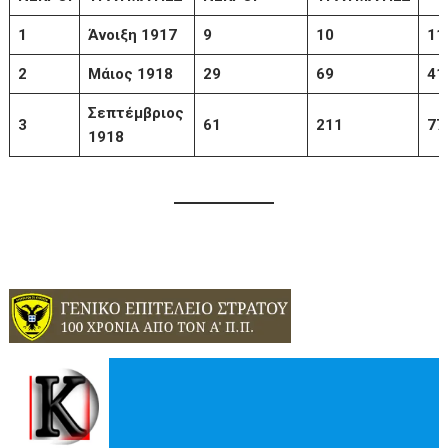
1
Άνοιξη 1917
9
10
11
2
Μάιος 1918
29
69
41
Σεπτέμβριος
3
61
211
77
1918