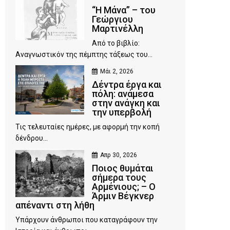
“Η Μάνα” – του
Γεώργιου
Μαρτινέλλη
Από το βιβλίο:
Αναγνωστικόν της πέμπτης τάξεως του...
Μάι 2, 2026
Δέντρα έργα και
πόλη: ανάμεσα
στην ανάγκη και
την υπερβολή
Τις τελευταίες ημέρες, με αφορμή την κοπή
δένδρου...
Απρ 30, 2026
Ποιος θυμάται
σήμερα τους
Αρμένιους; – Ο
Άρμιν Βέγκνερ
απέναντι στη λήθη
Υπάρχουν άνθρωποι που καταγράφουν την