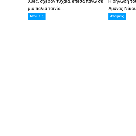
Χθες, σχεδόν τυχαία, έπεσα πάνω σε
Η δήλωση το
μια παλιά ταινία....
Άμυνας Νίκου 
Απόψεις
Απόψεις