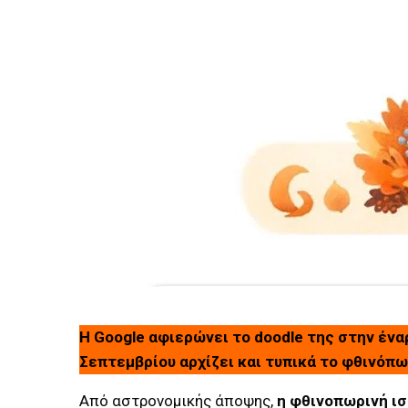
H Google αφιερώνει το doodle της στην έν
Σεπτεμβρίου αρχίζει και τυπικά το φθινόπω
Από αστρονομικής άποψης,
η φθινοπωρινή ισ