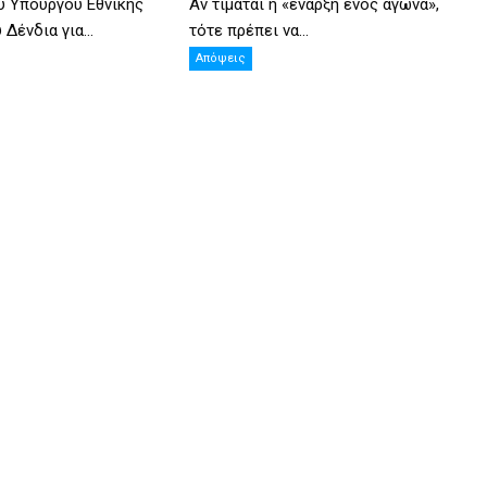
υ Υπουργού Εθνικής
Αν τιμάται η «έναρξη ενός αγώνα»,
Δένδια για...
τότε πρέπει να...
Απόψεις