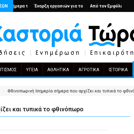
βολή
ένιους; – Ο Άρμιν Βέγκνερ απέναντι στη λήθη
ΣΕΩΝ
ρξη εργασιών για το Κέντρο Ημέρας Ολικής Φροντίδας στην Καστ
Από τον Εμφύλιο στην Πόλωση: το ίδιο έ
KIFF 51: Η εικ
ΙΤΙΣΜΌΣ
ΥΓΕΊΑ
ΑΘΛΗΤΙΚΆ
ΑΓΡΟΤΙΚΆ
ΙΣΤΟΡΙΚΆ
Φθινοπωρινή Ισημερία σήμερα που αρχίζει και τυπικά το φθι
ίζει και τυπικά το φθινόπωρο