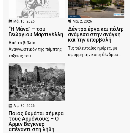
Μάι 10, 2026
Μάι 2, 2026
“Η Μάνα” – του
Δέντρα έργα και πόλη:
Γεώργιου Μαρτινέλλη
ανάμεσα στην ανάγκη
και την υπερβολή
Από το βιβλίο:
Τις τελευταίες ημέρες, με
Αναγνωστικόν της πέμπτης
αφορμή την κοπή δένδρου...
τάξεως του...
Απρ 30, 2026
Ποιος θυμάται σήμερα
τους Αρμένιους; – Ο
Άρμιν Βέγκνερ
απέναντι στη λήθη