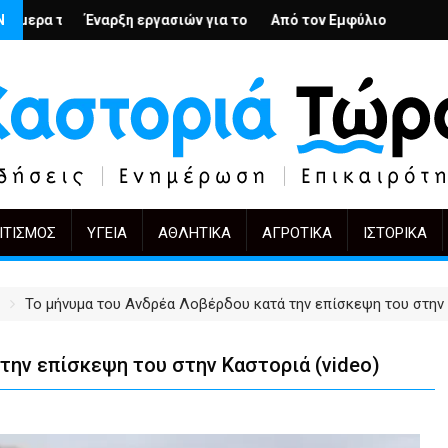
 – Ο Άρμιν Βέγκνερ απέναντι στη λήθη
Ν
ασιών για το Κέντρο Ημέρας Ολικής Φροντίδας στην Καστοριά
Από τον Εμφύλιο στην Πόλωση: το ίδιο έργο, άλ
KIFF 51: Η εικόνα μετά
ΙΤΙΣΜΌΣ
ΥΓΕΊΑ
ΑΘΛΗΤΙΚΆ
ΑΓΡΟΤΙΚΆ
ΙΣΤΟΡΙΚΆ
Το μήνυμα του Ανδρέα Λοβέρδου κατά την επίσκεψη του στην 
την επίσκεψη του στην Καστοριά (video)