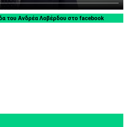
ίδα του Ανδρέα Λοβέρδου στο facebook