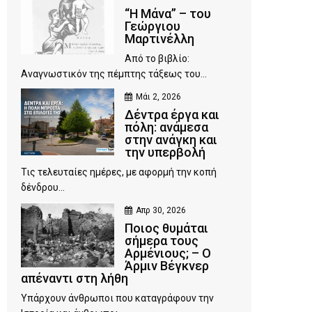
“Η Μάνα” – του
Γεώργιου
Μαρτινέλλη
Από το βιβλίο:
Αναγνωστικόν της πέμπτης τάξεως του...
Μάι 2, 2026
Δέντρα έργα και
πόλη: ανάμεσα
στην ανάγκη και
την υπερβολή
Τις τελευταίες ημέρες, με αφορμή την κοπή
δένδρου...
Απρ 30, 2026
Ποιος θυμάται
σήμερα τους
Αρμένιους; – Ο
Άρμιν Βέγκνερ
απέναντι στη λήθη
Υπάρχουν άνθρωποι που καταγράφουν την