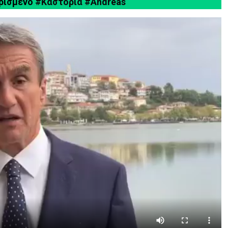
ορισμένο
#Καστοριά
#Andreas