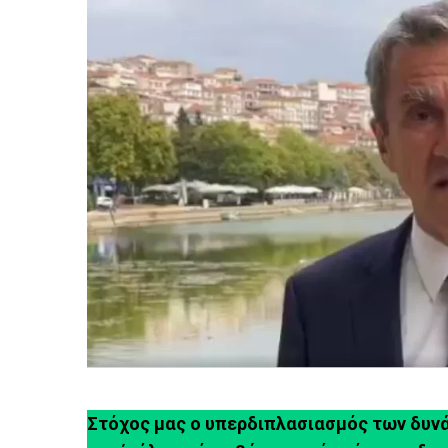
Στόχος μας ο υπερδιπλασιασμός των δυνάμ