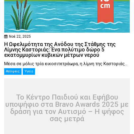
Νοέ 22, 2025
Η Ωφελιμότητα της Ανόδου της Στάθμης της
Λίμνης Καστοριάς: Ένα πολύτιμο δώρο 5
εκατομμυρίων κυβικών μέτρων νερού
Μέσα σε μόλις τρία εικοσιτετράωρα, η λίμνη της Καστοριάς...
Απόψεις
Υγεία
Το Κέντρο Παιδιού και Εφήβου
υποψήφιο στα Bravo Awards 2025 με
δράση για τον Αυτισμό – Η ψήφος
σας μετρά