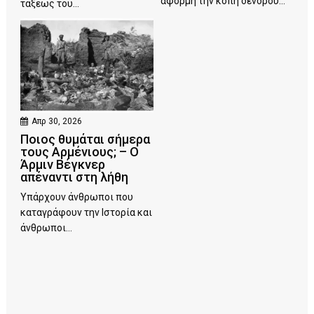
αφορμή την κοπή δένδρου...
τάξεως του...
Απρ 30, 2026
Ποιος θυμάται σήμερα
τους Αρμένιους; – Ο
Άρμιν Βέγκνερ
απέναντι στη λήθη
Υπάρχουν άνθρωποι που
καταγράφουν την Ιστορία και
άνθρωποι...