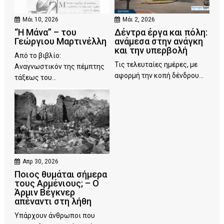
Μάι 10, 2026
Μάι 2, 2026
“Η Μάνα” – του
Δέντρα έργα και πόλη:
Γεώργιου Μαρτινέλλη
ανάμεσα στην ανάγκη
και την υπερβολή
Από το βιβλίο:
Τις τελευταίες ημέρες, με
Αναγνωστικόν της πέμπτης
αφορμή την κοπή δένδρου...
τάξεως του...
Απρ 30, 2026
Ποιος θυμάται σήμερα
τους Αρμένιους; – Ο
Άρμιν Βέγκνερ
απέναντι στη λήθη
Υπάρχουν άνθρωποι που