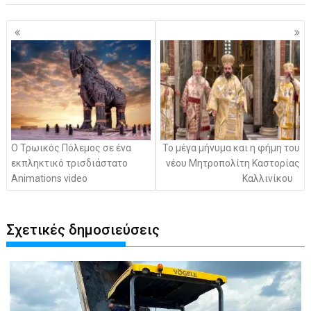
Πλοήγηση
άρθρων
Ο Τρωικός Πόλεμος σε ένα
To μέγα μήνυμα και η φήμη του
εκπληκτικό τρισδιάστατο
νέου Μητροπολίτη Καστορίας
Animations video
Καλλινίκου
Σχετικές δημοσιεύσεις