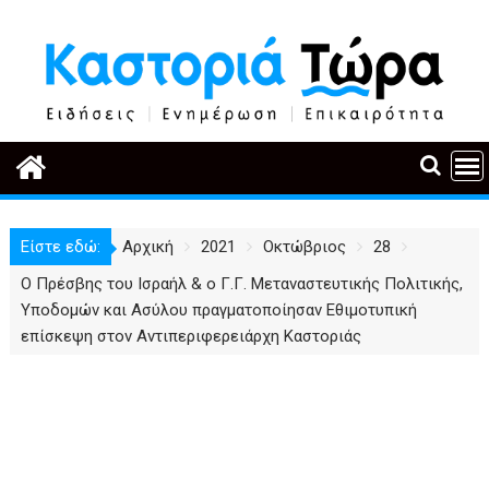
Περάστε
στο
περιεχόμενο
Είστε εδώ:
Αρχική
2021
Οκτώβριος
28
Ο Πρέσβης του Ισραήλ & ο Γ.Γ. Μεταναστευτικής Πολιτικής,
Υποδομών και Ασύλου πραγματοποίησαν Εθιμοτυπική
επίσκεψη στον Αντιπεριφερειάρχη Καστοριάς