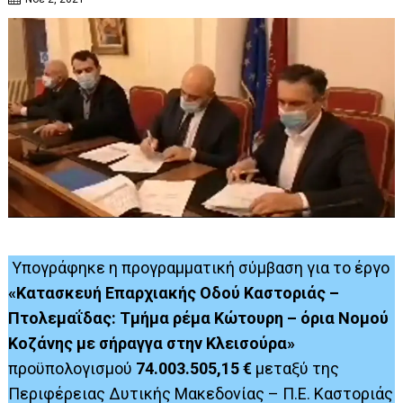
Υπογράφηκε η προγραμματική σύμβαση για το έργο
«Κατασκευή Επαρχιακής Οδού Καστοριάς –
Πτολεμαΐδας: Τμήμα ρέμα Κώτουρη – όρια Νομού
Κοζάνης με σήραγγα στην Κλεισούρα»
προϋπολογισμού
74.003.505,15 €
μεταξύ της
Περιφέρειας Δυτικής Μακεδονίας – Π.Ε. Καστοριάς