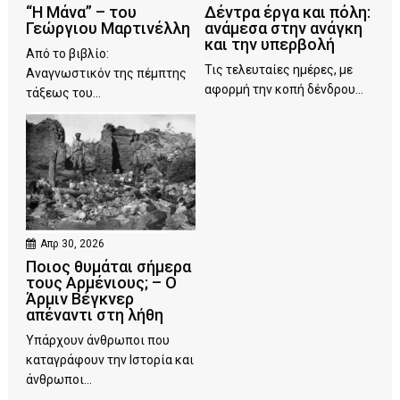
“Η Μάνα” – του
Δέντρα έργα και πόλη:
Γεώργιου Μαρτινέλλη
ανάμεσα στην ανάγκη
και την υπερβολή
Από το βιβλίο:
Τις τελευταίες ημέρες, με
Αναγνωστικόν της πέμπτης
αφορμή την κοπή δένδρου...
τάξεως του...
Απρ 30, 2026
Ποιος θυμάται σήμερα
τους Αρμένιους; – Ο
Άρμιν Βέγκνερ
απέναντι στη λήθη
Υπάρχουν άνθρωποι που
καταγράφουν την Ιστορία και
άνθρωποι...