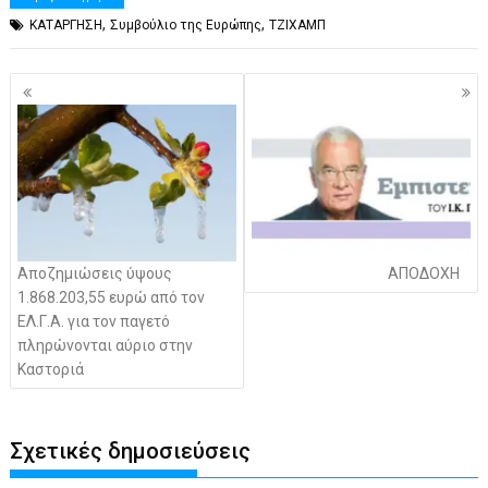
,
,
ΚΑΤΑΡΓΗΣΗ
Συμβούλιο της Ευρώπης
ΤΖΙΧΑΜΠ
Πλοήγηση
άρθρων
Αποζημιώσεις ύψους
ΑΠΟΔΟΧΗ
1.868.203,55 ευρώ από τον
ΕΛ.Γ.Α. για τον παγετό
πληρώνονται αύριο στην
Καστοριά
Σχετικές δημοσιεύσεις