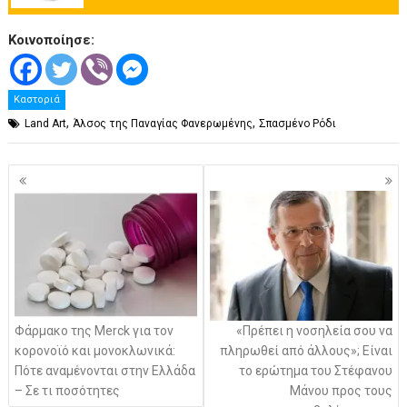
.
Κοινοποίησε:
Καστοριά
,
,
Land Art
Άλσος της Παναγίας Φανερωμένης
Σπασμένο Ρόδι
Πλοήγηση
άρθρων
Φάρμακο της Merck για τον
«Πρέπει η νοσηλεία σου να
κορονοϊό και μονοκλωνικά:
πληρωθεί από άλλους»; Είναι
Πότε αναμένονται στην Ελλάδα
το ερώτημα του Στέφανου
– Σε τι ποσότητες
Μάνου προς τους