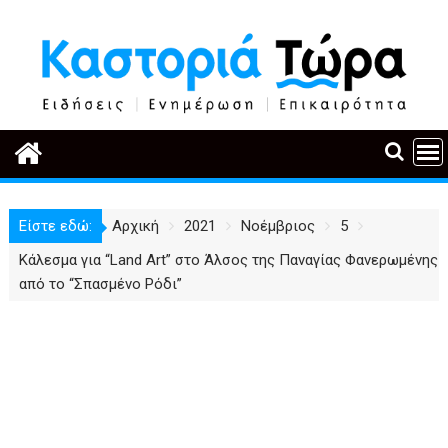
Περάστε
στο
περιεχόμενο
Είστε εδώ:
Αρχική
2021
Νοέμβριος
5
Κάλεσμα για “Land Art” στο Άλσος της Παναγίας Φανερωμένης
από το “Σπασμένο Ρόδι”