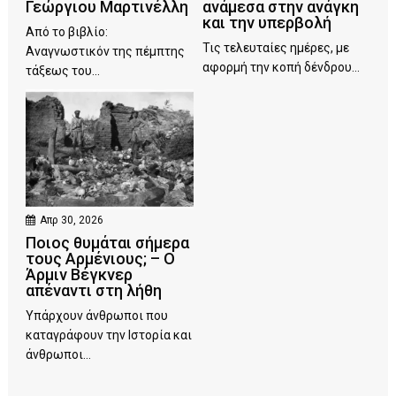
Γεώργιου Μαρτινέλλη
ανάμεσα στην ανάγκη
και την υπερβολή
Από το βιβλίο:
Τις τελευταίες ημέρες, με
Αναγνωστικόν της πέμπτης
αφορμή την κοπή δένδρου...
τάξεως του...
Απρ 30, 2026
Ποιος θυμάται σήμερα
τους Αρμένιους; – Ο
Άρμιν Βέγκνερ
απέναντι στη λήθη
Υπάρχουν άνθρωποι που
καταγράφουν την Ιστορία και
άνθρωποι...