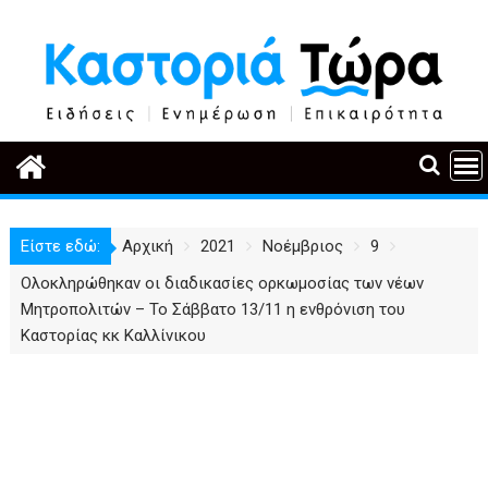
Περάστε
στο
περιεχόμενο
Είστε εδώ:
Αρχική
2021
Νοέμβριος
9
Ολοκληρώθηκαν οι διαδικασίες ορκωμοσίας των νέων
Μητροπολιτών – Το Σάββατο 13/11 η ενθρόνιση του
Καστορίας κκ Καλλίνικου