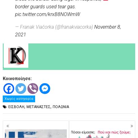
border guards used tear gas.
pic.twitter.com/krxB8NOWmW
— Franak Viačorka (@franakviacorka)
November 8,
2021
.
Κοινοποίησε:
Χωρίς κατηγορία
,
,
ΕΙΣΒΟΛΗ
ΜΕΤΑΝΑΣΤΕΣ
ΠΟΛΩΝΙΑ
Πλοήγηση
άρθρων