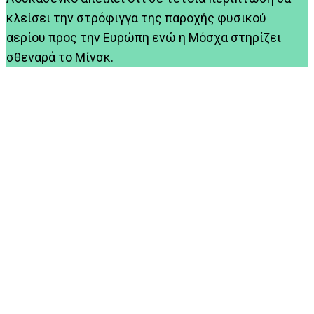
κλείσει την στρόφιγγα της παροχής φυσικού
αερίου προς την Ευρώπη ενώ η Μόσχα στηρίζει
σθεναρά το Μίνσκ.