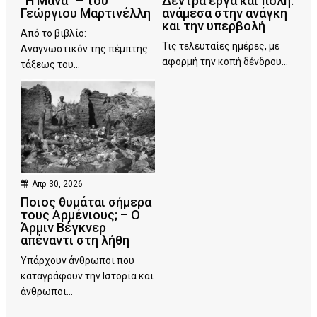
“Η Μάνα” – του
Δέντρα έργα και πόλη:
Γεώργιου Μαρτινέλλη
ανάμεσα στην ανάγκη
και την υπερβολή
Από το βιβλίο:
Τις τελευταίες ημέρες, με
Αναγνωστικόν της πέμπτης
αφορμή την κοπή δένδρου...
τάξεως του...
Απρ 30, 2026
Ποιος θυμάται σήμερα
τους Αρμένιους; – Ο
Άρμιν Βέγκνερ
απέναντι στη λήθη
Υπάρχουν άνθρωποι που
καταγράφουν την Ιστορία και
άνθρωποι...