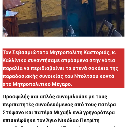
Τον Σεβασμιώτατο Μητροπολίτη Καστοριάς, κ.
Καλλίνικο συναντήσαμε απρόσμενα στην νότια
παραλία να περιδιαβαίνει τα στενά σοκάκια της
παραδοσιακής συνοικίας του Ντολτσού κοντά
στο Μητροπολιτικό Μέγαρο.
Προσφιλής και απλός συνομιλούσε με τους
περιπατητές συνοδευόμενος από τους πατέρα
Στέφανο και πατέρα Μιχαήλ ενώ γρηγορότερα
επισκέφθηκε τον Άγιο Νικόλαο Πετρίτη