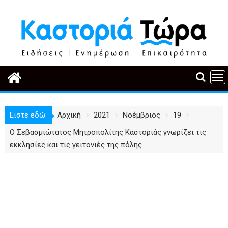
Περάστε
στο
περιεχόμενο
Είστε εδώ:
Αρχική
2021
Νοέμβριος
19
Ο Σεβασμιώτατος Μητροπολίτης Καστοριάς γνωρίζει τις
εκκλησίες και τις γειτονιές της πόλης