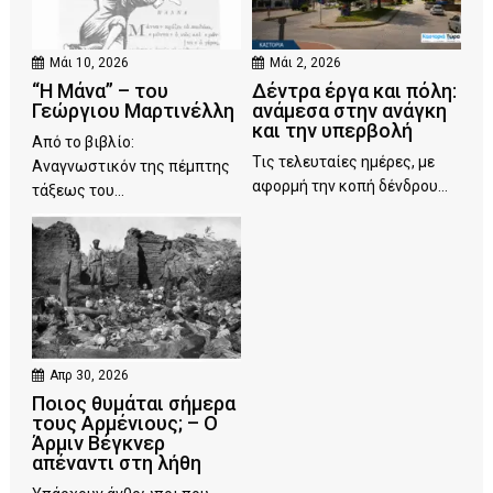
Μάι 10, 2026
Μάι 2, 2026
“Η Μάνα” – του
Δέντρα έργα και πόλη:
Γεώργιου Μαρτινέλλη
ανάμεσα στην ανάγκη
και την υπερβολή
Από το βιβλίο:
Τις τελευταίες ημέρες, με
Αναγνωστικόν της πέμπτης
αφορμή την κοπή δένδρου...
τάξεως του...
Απρ 30, 2026
Ποιος θυμάται σήμερα
τους Αρμένιους; – Ο
Άρμιν Βέγκνερ
απέναντι στη λήθη