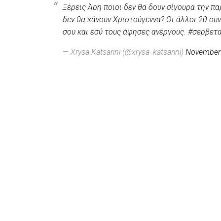
Ξέρεις Άρη ποιοι δεν θα δουν σίγουρα την π
δεν θα κάνουν Χριστούγεννα? Οι άλλοι 20 συ
σου και εσύ τους άφησες ανέργους.
#σερβετ
— Xrysa Katsarini (@xrysa_katsarini)
November 