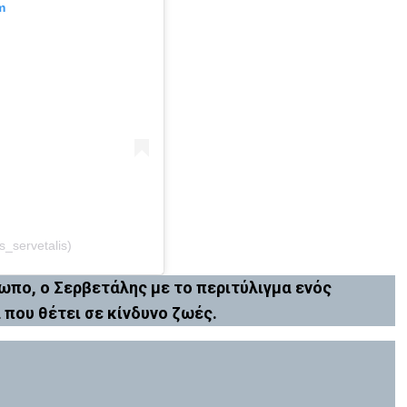
m
s_servetalis)
ωπο, ο Σερβετάλης με το περιτύλιγμα ενός
 που θέτει σε κίνδυνο ζωές.