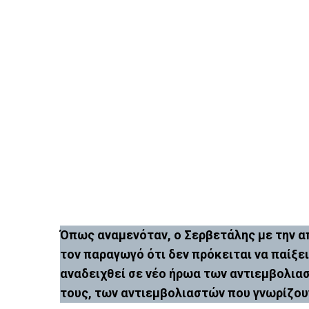
Όπως αναμενόταν, ο Σερβετάλης με την α
τον παραγωγό ότι δεν πρόκειται να παίξε
αναδειχθεί σε νέο ήρωα των αντιεμβολια
τους, των αντιεμβολιαστών που γνωρίζου