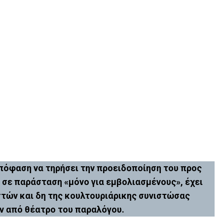
πόφαση να τηρήσει την προειδοποίηση του προς
ι σε παράσταση «μόνο για εμβολιασμένους», έχει
στών και δη της κουλτουριάρικης συνιστώσας
ν από θέατρο του παραλόγου.