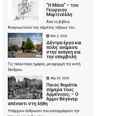
“Η Μάνα” – του
Γεώργιου
Μαρτινέλλη
Από το βιβλίο:
Αναγνωστικόν της πέμπτης τάξεως του...
Μάι 2, 2026
Δέντρα έργα και
πόλη: ανάμεσα
στην ανάγκη και
την υπερβολή
Τις τελευταίες ημέρες, με αφορμή την κοπή
δένδρου...
Απρ 30, 2026
Ποιος θυμάται
σήμερα τους
Αρμένιους; – Ο
Άρμιν Βέγκνερ
απέναντι στη λήθη
Υπάρχουν άνθρωποι που καταγράφουν την