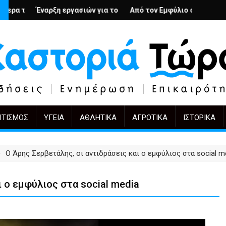
 – Ο Άρμιν Βέγκνερ απέναντι στη λήθη
ασιών για το Κέντρο Ημέρας Ολικής Φροντίδας στην Καστοριά
Από τον Εμφύλιο στην Πόλωση: το ίδιο έργο, άλ
KIFF 51: Η εικόνα μετ
ΙΤΙΣΜΌΣ
ΥΓΕΊΑ
ΑΘΛΗΤΙΚΆ
ΑΓΡΟΤΙΚΆ
ΙΣΤΟΡΙΚΆ
Ο Άρης Σερβετάλης, οι αντιδράσεις και ο εμφύλιος στα social m
ι ο εμφύλιος στα social media