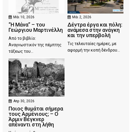
Μάι 10, 2026
Μάι 2, 2026
“Η Μάνα” – του
Δέντρα έργα και πόλη:
Γεώργιου Μαρτινέλλη
ανάμεσα στην ανάγκη
και την υπερβολή
Από το βιβλίο:
Τις τελευταίες ημέρες, με
Αναγνωστικόν της πέμπτης
αφορμή την κοπή δένδρου...
τάξεως του...
Απρ 30, 2026
Ποιος θυμάται σήμερα
τους Αρμένιους; – Ο
Άρμιν Βέγκνερ
απέναντι στη λήθη