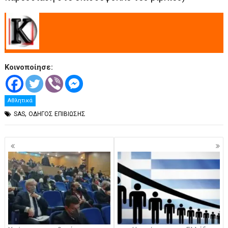
.
Κοινοποίησε:
Αθλητικά
,
SAS
ΟΔΗΓΟΣ ΕΠΙΒΙΩΣΗΣ
Πλοήγηση
άρθρων