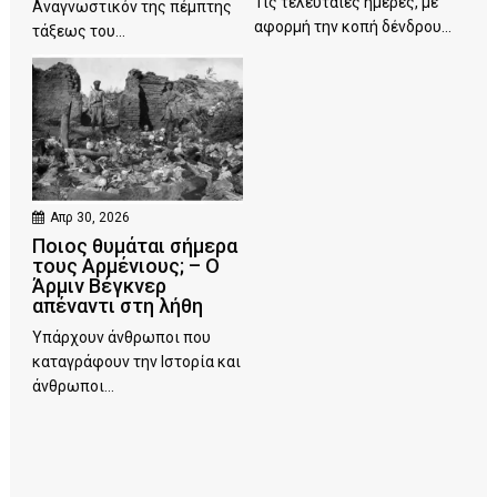
Τις τελευταίες ημέρες, με
Αναγνωστικόν της πέμπτης
αφορμή την κοπή δένδρου...
τάξεως του...
Απρ 30, 2026
Ποιος θυμάται σήμερα
τους Αρμένιους; – Ο
Άρμιν Βέγκνερ
απέναντι στη λήθη
Υπάρχουν άνθρωποι που
καταγράφουν την Ιστορία και
άνθρωποι...