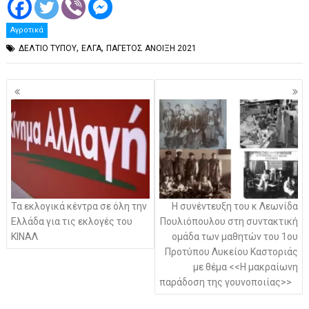
Αγροτικά
,
,
ΔΕΛΤΙΟ ΤΥΠΟΥ
ΕΛΓΑ
ΠΑΓΕΤΟΣ ΑΝΟΙΞΗ 2021
Πλοήγηση
άρθρων
Τα εκλογικά κέντρα σε όλη την
Η συνέντευξη του κ Λεωνίδα
Ελλάδα για τις εκλογές του
Πουλιόπουλου στη συντακτική
ΚΙΝΑΛ
ομάδα των μαθητών του 1ου
Προτύπου Λυκείου Καστοριάς
με θέμα <<Η μακραίωνη
παράδοση της γουνοποιίας>>