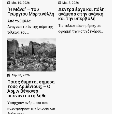
Μάι 10, 2026
Μάι 2, 2026
“Η Μάνα” – του
Δέντρα έργα και πόλη:
Γεώργιου Μαρτινέλλη
ανάμεσα στην ανάγκη
και την υπερβολή
Από το βιβλίο:
Τις τελευταίες ημέρες, με
Αναγνωστικόν της πέμπτης
αφορμή την κοπή δένδρου...
τάξεως του...
Απρ 30, 2026
Ποιος θυμάται σήμερα
τους Αρμένιους; – Ο
Άρμιν Βέγκνερ
απέναντι στη λήθη
Υπάρχουν άνθρωποι που
καταγράφουν την Ιστορία και
άνθρωποι...