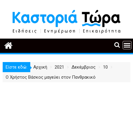
Περάστε
στο
περιεχόμενο
Είστε εδώ:
Αρχική
2021
Δεκέμβριος
10
Ο Χρήστος Βάσκος μαγεύει στον Πανθρακικό