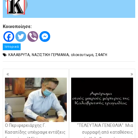
Κοινοποίησε:
Ιστορικά
,
,
,
ΚΑΛΑΒΡΥΤΑ
ΝΑΖΙΣΤΙΚΗ ΓΕΡΜΑΝΙΑ
ολοκαυτωμα
ΣΦΑΓΗ
Πλοήγηση
άρθρων
Ο Περιφερειάρχης Γ.
“ΤΕΛΕΥΤΑΙΑ ΓΕΝΕΘΛΙΑ”. Μια
Κασαπίδης υπέγραψε εντάξεις
συρραφή από καταθέσεις