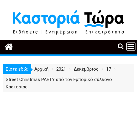
Περάστε
στο
περιεχόμενο
Είστε εδώ:
Αρχική
2021
Δεκέμβριος
17
Street Christmas PARTY από τον Εμπορικό σύλλογο
Καστοριάς