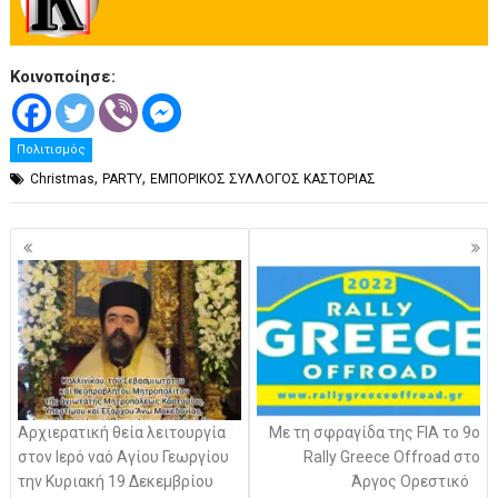
Κοινοποίησε:
Πολιτισμός
,
,
Christmas
PARTY
ΕΜΠΟΡΙΚΟΣ ΣΥΛΛΟΓΟΣ ΚΑΣΤΟΡΙΑΣ
Πλοήγηση
άρθρων
Αρχιερατική θεία λειτουργία
Με τη σφραγίδα της FIA το 9o
στον Ιερό ναό Αγίου Γεωργίου
Rally Greece Offroad στο
την Κυριακή 19 Δεκεμβρίου
Άργος Ορεστικό