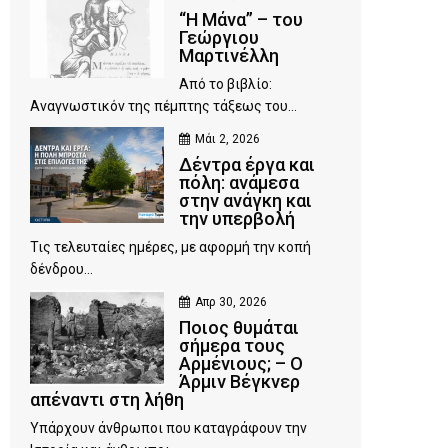
“Η Μάνα” – του
Γεώργιου
Μαρτινέλλη
Από το βιβλίο:
Αναγνωστικόν της πέμπτης τάξεως του...
Μάι 2, 2026
Δέντρα έργα και
πόλη: ανάμεσα
στην ανάγκη και
την υπερβολή
Τις τελευταίες ημέρες, με αφορμή την κοπή
δένδρου...
Απρ 30, 2026
Ποιος θυμάται
σήμερα τους
Αρμένιους; – Ο
Άρμιν Βέγκνερ
απέναντι στη λήθη
Υπάρχουν άνθρωποι που καταγράφουν την