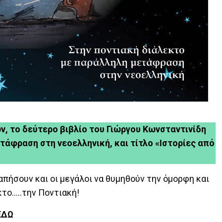
, το δεύτερο βιβλίο του Γιώργου Κωνσταντινίδη
τάφραση στη νεοελληνική, και τίτλο «Ιστορίες από
γαπήσουν και οι μεγάλοι να θυμηθούν την όμορφη και
κτο…..την Ποντιακή!
ΕΔΩ