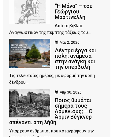
“Η Μάνα” – του
Γεώργιου
Μαρτινέλλη
Από το βιβλίο:
Αναγνωστικόν της πέμπτης τάξεως του...
Μάι 2, 2026
Δέντρα έργα και
πόλη: ανάμεσα
στην ανάγκη και
την υπερβολή
Τις τελευταίες ημέρες, με αφορμή την κοπή
δένδρου...
Απρ 30, 2026
Ποιος θυμάται
σήμερα τους
Αρμένιους; – Ο
Άρμιν Βέγκνερ
απέναντι στη λήθη
Υπάρχουν άνθρωποι που καταγράφουν την