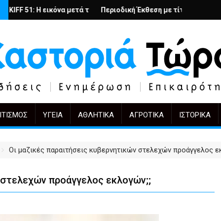
ά
, άλλοι πρωταγωνιστές
 μετά την αγορά
Περιοδική Έκθεση με τίτλο “Στάχτες και δάκρυα στη Λί
"Η Μάνα" - του Γεώργιου Μαρ
Δ
ΙΤΙΣΜΌΣ
ΥΓΕΊΑ
ΑΘΛΗΤΙΚΆ
ΑΓΡΟΤΙΚΆ
ΙΣΤΟΡΙΚΆ
Οι μαζικές παραιτήσεις κυβερνητικών στελεχών προάγγελος ε
 στελεχών προάγγελος εκλογών;;