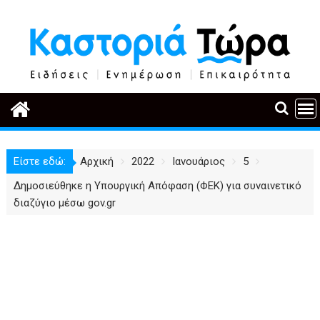
Περάστε
στο
περιεχόμενο
Είστε εδώ:
Αρχική
2022
Ιανουάριος
5
Δημοσιεύθηκε η Υπουργική Απόφαση (ΦΕΚ) για συναινετικό
διαζύγιο μέσω gov.gr