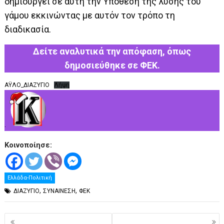
δημιουργεί σε αυτή την Υπόθεση της λύσης του
γάμου εκκινώντας με αυτόν τον τρόπο τη
διαδικασία.
Δείτε αναλυτικά την απόφαση, όπως
δημοσιεύθηκε σε ΦΕΚ.
ΑΫΛΟ_ΔΙΑΖΥΓΙΟ
Λήψη
.
Κοινοποίησε:
Ελλάδα-Πολιτική
,
,
ΔΙΑΖΥΓΙΟ
ΣΥΝΑΙΝΕΣΗ
ΦΕΚ
Πλοήγηση