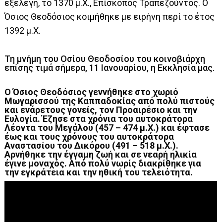
εξελέγη, το 1370 μ.Χ., Επίσκοπος Τραπεζούντος. Ο
Όσιος Θεοδόσιος κοιμήθηκε με ειρήνη περί το έτος
1392 μ.Χ.
Τη μνήμη του Οσίου Θεοδοσίου του κοινοβιάρχη
επίσης τιμά σήμερα, 11 Ιανουαρίου, η Εκκλησία μας.
Ο Όσιος Θεοδόσιος γεννήθηκε στο χωριό
Μωγαρισσού της Καππαδοκίας από πολύ πιστούς
και ενάρετους γονείς, τον Προαιρέσιο και την
Ευλογία. Έζησε στα χρόνια του αυτοκράτορα
Λέοντα του Μεγάλου (457 – 474 μ.Χ.) και έφτασε
έως και τους χρόνους του αυτοκράτορα
Αναστασίου του Δικόρου (491 – 518 μ.Χ.).
Αρνήθηκε την έγγαμη ζωή και σε νεαρή ηλικία
έγινε μοναχός. Από πολύ νωρίς διακρίθηκε για
την εγκράτεια και την ηθική του τελειότητα.